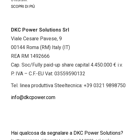
o ritorsivi.
SCOPRI DI PIÙ
DKC Power Solutions Srl
Viale Cesare Pavese, 9
00144 Roma (RM) Italy (IT)
REA RM 1492666
Cap. Soc/Fully paid-up share capital 4.450.000 € i.v.
P. IVA – C.F.-EU Vat: 03559590132
Tel. linea produttiva Steeltecnica:
+39 0321 9898750
info@dkcpower.com
Hai qualcosa da segnalare a DKC Power Solutions?