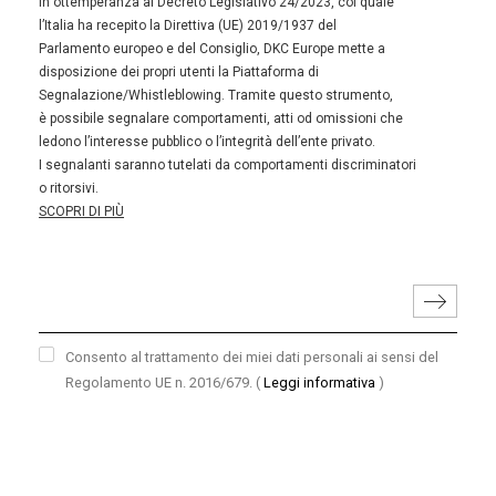
In ottemperanza al Decreto Legislativo 24/2023, col quale
l’Italia ha recepito la Direttiva (UE) 2019/1937 del
Parlamento europeo e del Consiglio, DKC Europe mette a
disposizione dei propri utenti la Piattaforma di
Segnalazione/Whistleblowing. Tramite questo strumento,
è possibile segnalare comportamenti, atti od omissioni che
ledono l’interesse pubblico o l’integrità dell’ente privato.
I segnalanti saranno tutelati da comportamenti discriminatori
o ritorsivi.
SCOPRI DI PIÙ
Consento al trattamento dei miei dati personali ai sensi del
Regolamento UE n. 2016/679.
(
Leggi informativa
)