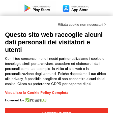
Rifiuta cookie non necessari ✕
Questo sito web raccoglie alcuni
dati personali dei visitatori e
Modello organizzativo, gestione e controllo – D. lgs.
231/2001
utenti
Politica di gruppo
Con il tuo consenso, noi e i nostri partner utilizziamo i cookie e
Condizioni generali di vendita DKC Europe
tecnologie simili per archiviare, accedere ed elaborare i dati
Condizioni generali di vendita DKC Power Solutions
personali come, ad esempio, la visita al sito web o la
Condizioni generali di acquisto
personalizzazione degli annunci. Poiché rispettiamo il tuo diritto
alla privacy, è possibile scegliere di non consentire alcuni tipi di
Codice etico
cookie. Clicca su preferenze GDPR per saperne di più.
Visualizza la Cookie Policy Completa
Connettiti con noi
Powered by
FACEBOOK
/
LINKEDIN
/
YOUTUBE
/
INSTAGRAM
/
TWITTER