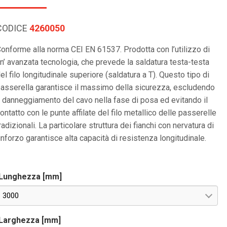
CODICE
4260050
onforme alla norma CEI EN 61537. Prodotta con l’utilizzo di
n’ avanzata tecnologia, che prevede la saldatura testa-testa
el filo longitudinale superiore (saldatura a T). Questo tipo di
asserella garantisce il massimo della sicurezza, escludendo
l danneggiamento del cavo nella fase di posa ed evitando il
ontatto con le punte affilate del filo metallico delle passerelle
radizionali. La particolare struttura dei fianchi con nervatura di
inforzo garantisce alta capacità di resistenza longitudinale.
Lunghezza [mm]
3000
Larghezza [mm]