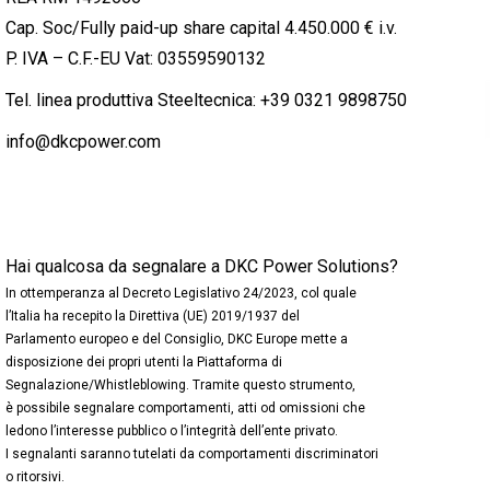
Cap. Soc/Fully paid-up share capital 4.450.000 € i.v.
P. IVA – C.F.-EU Vat: 03559590132
Tel. linea produttiva Steeltecnica:
+39 0321 9898750
info@dkcpower.com
Hai qualcosa da segnalare a DKC Power Solutions?
In ottemperanza al Decreto Legislativo 24/2023, col quale
l’Italia ha recepito la Direttiva (UE) 2019/1937 del
Parlamento europeo e del Consiglio, DKC Europe mette a
disposizione dei propri utenti la Piattaforma di
Segnalazione/Whistleblowing. Tramite questo strumento,
è possibile segnalare comportamenti, atti od omissioni che
ledono l’interesse pubblico o l’integrità dell’ente privato.
I segnalanti saranno tutelati da comportamenti discriminatori
o ritorsivi.