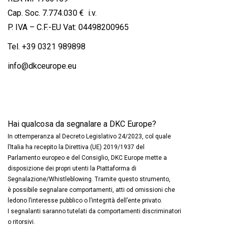
Cap. Soc. 7.774.030 € i.v.
P. IVA – C.F.-EU Vat: 04498200965
Tel.
+39 0321 989898
info@dkceurope.eu
Hai qualcosa da segnalare a DKC Europe?
In ottemperanza al Decreto Legislativo 24/2023, col quale
l’Italia ha recepito la Direttiva (UE) 2019/1937 del
Parlamento europeo e del Consiglio, DKC Europe mette a
disposizione dei propri utenti la Piattaforma di
Segnalazione/Whistleblowing. Tramite questo strumento,
è possibile segnalare comportamenti, atti od omissioni che
ledono l’interesse pubblico o l’integrità dell’ente privato.
I segnalanti saranno tutelati da comportamenti discriminatori
o ritorsivi.