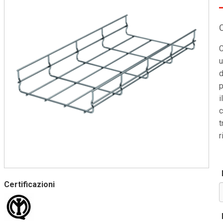
C
u
d
p
i
c
t
r
Certificazioni