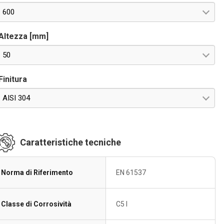
600
Altezza [mm]
50
Finitura
AISI 304
Caratteristiche tecniche
Norma di Riferimento
EN 61537
Classe di Corrosività
C5 I