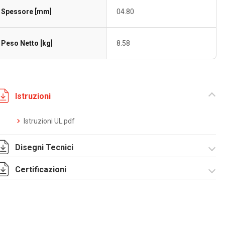
Spessore [mm]
04.80
Peso Netto [kg]
8.58
Istruzioni
Istruzioni UL.pdf
Disegni Tecnici
Certificazioni
4260050.pdf
Dich. CE serie F5.pdf
IMQ_CA02.03899.pdf