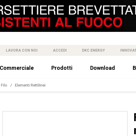
LAVORA CON NOI
ACCEDI
DKC ENERGY
INNOVA
 Commerciale
Prodotti
Download
B
 Filo
Elementi Rettilinei