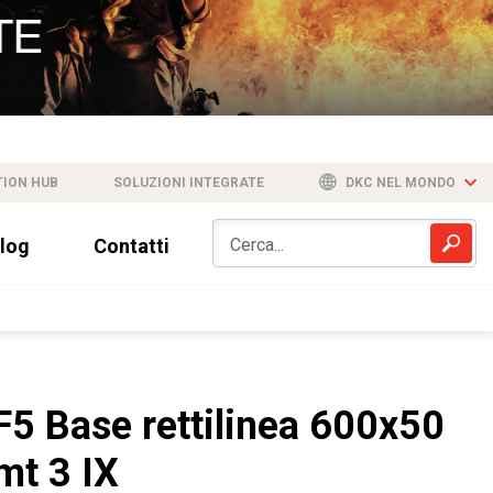
TION HUB
SOLUZIONI INTEGRATE
DKC NEL MONDO
log
Contatti
F5 Base rettilinea 600x50
mt 3 IX