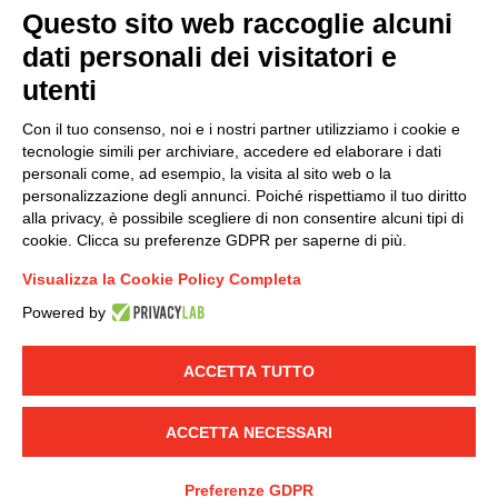
Questo sito web raccoglie alcuni
dati personali dei visitatori e
Group policy
utenti
DKC Europe's general terms and conditions of sale
DKC Power Solutions' general terms and conditions of
Con il tuo consenso, noi e i nostri partner utilizziamo i cookie e
sale
tecnologie simili per archiviare, accedere ed elaborare i dati
Generale terms and conditions of purchase
personali come, ad esempio, la visita al sito web o la
personalizzazione degli annunci. Poiché rispettiamo il tuo diritto
Ethical code
alla privacy, è possibile scegliere di non consentire alcuni tipi di
cookie. Clicca su preferenze GDPR per saperne di più.
Connect with us
Visualizza la Cookie Policy Completa
FACEBOOK
/
LINKEDIN
/
YOUTUBE
/
INSTAGRAM
/
Powered by
TWITTER
ACCETTA TUTTO
© 2019 - DKC Europe
-
-
Privacy
Cookies
Edit Cookie preferences
-
Credits
ACCETTA NECESSARI
Preferenze GDPR