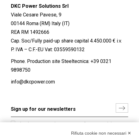
DKC Power Solutions Srl
Viale Cesare Pavese, 9
00144 Roma (RM) Italy (IT)
REA RM 1492666
Cap. Soc/Fully paid-up share capital 4.450.000 € i.v.
P. IVA – C.F.-EU Vat: 03559590132
Phone. Production site Steeltecnica:
+39 0321
9898750
info@dkcpower.com
I hereby consent to the processing of my personal data in
accordance with EU Regulation no. 2016/679.
Rifiuta cookie non necessari ✕
(
Read the Privacy Policy
)