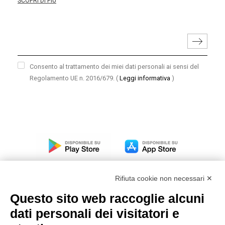
SCOPRI DI PIÙ
Consento al trattamento dei miei dati personali ai sensi del
Regolamento UE n. 2016/679.
(
Leggi informativa
)
Rifiuta cookie non necessari ✕
Questo sito web raccoglie alcuni
dati personali dei visitatori e
Modello organizzativo, gestione e controllo – D. lgs.
231/2001