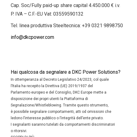
Cap. Soc/Fully paid-up share capital 4.450.000 € i.v.
P. IVA – C.F.-EU Vat: 03559590132
Tel. linea produttiva Steeltecnica:
+39 0321 9898750
info@dkcpower.com
Hai qualcosa da segnalare a DKC Power Solutions?
In ottemperanza al Decreto Legislativo 24/2023, col quale
l’Italia ha recepito la Direttiva (UE) 2019/1937 del
Parlamento europeo e del Consiglio, DKC Europe mette a
disposizione dei propri utenti la Piattaforma di
Segnalazione/Whistleblowing. Tramite questo strumento,
è possibile segnalare comportamenti, atti od omissioni che
ledono l’interesse pubblico o l’integrità dell’ente privato.
I segnalanti saranno tutelati da comportamenti discriminatori
o ritorsivi.