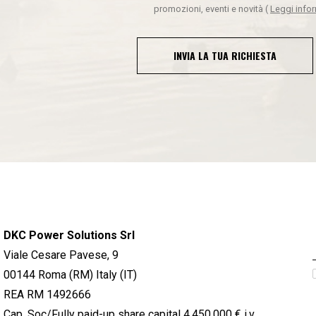
promozioni, eventi e novità
(
Leggi info
INVIA LA TUA RICHIESTA
DKC Power Solutions Srl
Viale Cesare Pavese, 9
00144 Roma (RM) Italy (IT)
REA RM 1492666
Cap. Soc/Fully paid-up share capital 4.450.000 € i.v.