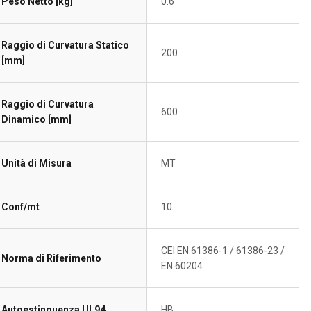
Peso Netto [kg]
0.6
Raggio di Curvatura Statico
200
[mm]
Raggio di Curvatura
600
Dinamico [mm]
Unità di Misura
MT
Conf/mt
10
CEI EN 61386-1 / 61386-23 /
Norma di Riferimento
EN 60204
Autoestinguenza UL94
HB