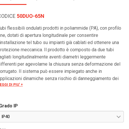
CODICE
50DUO-65N
ubi flessibili ondulati prodotti in poliammide (PA), con profilo
ine, dotati di apertura longitudinale per consentire
'installazione tel tubo su impianti già cablati ed ottenere una
rotezione meccanica. Il prodotto è composto da due tubi
agliati longitudinalmente aventi diametri leggermente
ifferenti per agevolarne la chiusura senza deformazione del
orrugato. Il sistema può essere impiegato anche in
pplicazioni dinamiche senza rischio di danneggiamento dei
EGGI DI PIU' +
avi. Ottima resistenza alla maggior parte delle sostanze
himiche come oli (+80°C max), benzine, acidi e solventi, privi
i sostanze alogene, silicone e cadmio. Offrono buona
Grado IP
esistenza ai raggi UV.
IP40