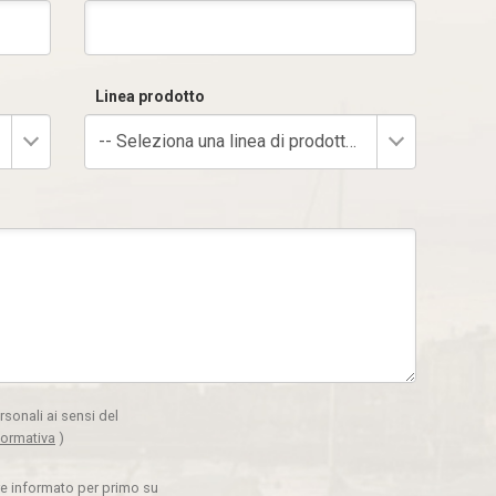
Linea prodotto
-- Seleziona una linea di prodotto --
rsonali ai sensi del
formativa
)
ere informato per primo su