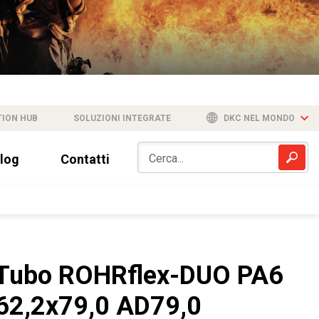
TION HUB
SOLUZIONI INTEGRATE
DKC NEL MONDO
log
Contatti
Tubo ROHRflex-DUO PA6
62,2x79,0 AD79,0