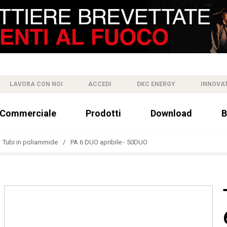
LAVORA CON NOI
ACCEDI
DKC ENERGY
INNOVA
 Commerciale
Prodotti
Download
B
Tubi in poliammide
PA 6 DUO apribile - 50DUO