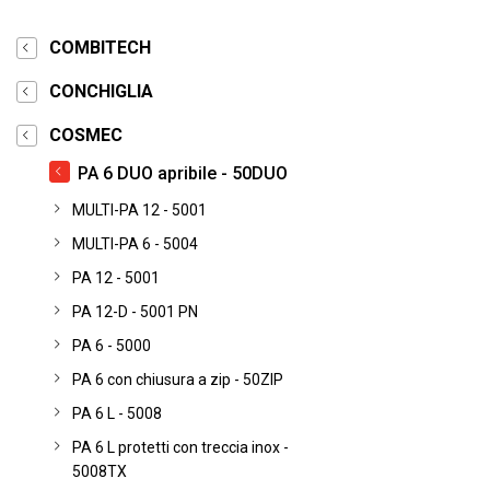
COMBITECH
CONCHIGLIA
COSMEC
PA 6 DUO apribile - 50DUO
MULTI-PA 12 - 5001
MULTI-PA 6 - 5004
PA 12 - 5001
PA 12-D - 5001 PN
PA 6 - 5000
PA 6 con chiusura a zip - 50ZIP
PA 6 L - 5008
PA 6 L protetti con treccia inox -
5008TX