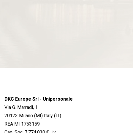
DKC Europe Srl - Unipersonale
Via G. Marradi, 1
20123 Milano (MI) Italy (IT)
REA MI 1753159
Cap. Soc. 7.774.030 € i.v.