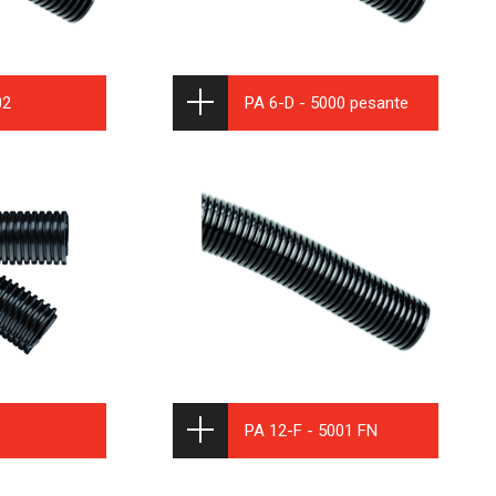
02
PA 6-D - 5000 pesante
PA 12-F - 5001 FN