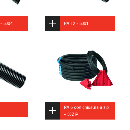
 - 5004
PA 12 - 5001
PA 6 con chiusura a zip
- 50ZIP