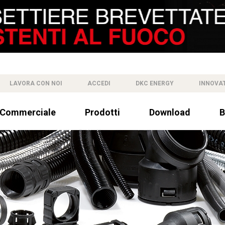
LAVORA CON NOI
ACCEDI
DKC ENERGY
INNOVA
 Commerciale
Prodotti
Download
B