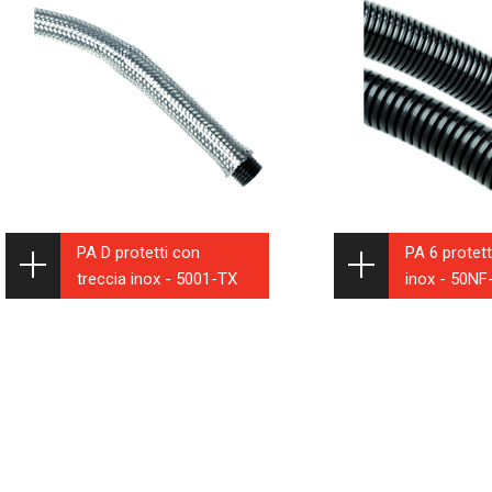
PA D protetti con
PA 6 protett
treccia inox - 5001-TX
inox - 50NF