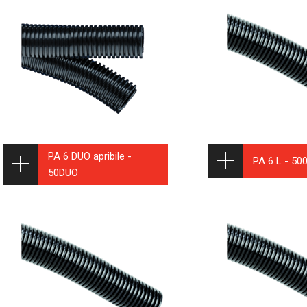
PA 6 DUO apribile -
PA 6 L - 50
50DUO