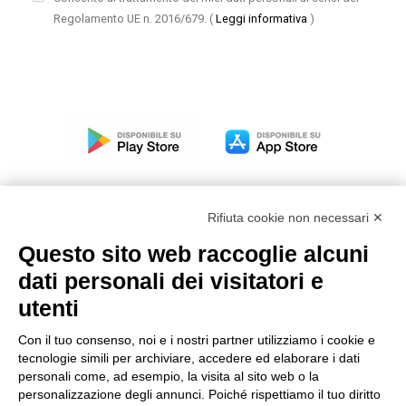
Regolamento UE n. 2016/679.
(
Leggi informativa
)
Rifiuta cookie non necessari ✕
Questo sito web raccoglie alcuni
Modello organizzativo, gestione e controllo – D. lgs.
dati personali dei visitatori e
231/2001
utenti
Politica di gruppo
Condizioni generali di vendita DKC Europe
Con il tuo consenso, noi e i nostri partner utilizziamo i cookie e
Condizioni generali di vendita DKC Power Solutions
tecnologie simili per archiviare, accedere ed elaborare i dati
Condizioni generali di acquisto
personali come, ad esempio, la visita al sito web o la
personalizzazione degli annunci. Poiché rispettiamo il tuo diritto
Codice etico