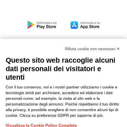
Rifiuta cookie non necessari ✕
Questo sito web raccoglie alcuni
Modello organizzativo, gestione e controllo – D. lgs.
dati personali dei visitatori e
231/2001
utenti
Politica di gruppo
Condizioni generali di vendita DKC Europe
Con il tuo consenso, noi e i nostri partner utilizziamo i cookie e
Condizioni generali di vendita DKC Power Solutions
tecnologie simili per archiviare, accedere ed elaborare i dati
Condizioni generali di acquisto
personali come, ad esempio, la visita al sito web o la
personalizzazione degli annunci. Poiché rispettiamo il tuo diritto
Codice etico
alla privacy, è possibile scegliere di non consentire alcuni tipi di
cookie. Clicca su preferenze GDPR per saperne di più.
Connettiti con noi
Visualizza la Cookie Policy Completa