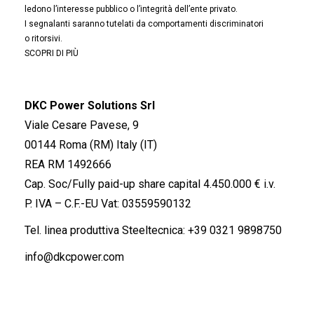
ledono l’interesse pubblico o l’integrità dell’ente privato.
I segnalanti saranno tutelati da comportamenti discriminatori
o ritorsivi.
SCOPRI DI PIÙ
DKC Power Solutions Srl
Viale Cesare Pavese, 9
00144 Roma (RM) Italy (IT)
REA RM 1492666
Cap. Soc/Fully paid-up share capital 4.450.000 € i.v.
P. IVA – C.F.-EU Vat: 03559590132
Tel. linea produttiva Steeltecnica:
+39 0321 9898750
info@dkcpower.com