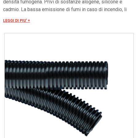
densità fumogena. Privi di sostanze alogene, silicone e
cadmio. La bassa emissione di fumi in caso di incendio, li
rende particolarmente indicati per applicazioni nel settore
LEGGI DI PIU' +
ferroviario ed in tutti i luoghi a maggior rischio di incendio.
Superfici interne ed esterne ondulate consentono un ottimo
scorrimento dei cavi, notevolmente più agevole rispetto ai
tubi flessibili in PVC. I prodotti in colore nero offrono buona
resistenza ai raggi UV.