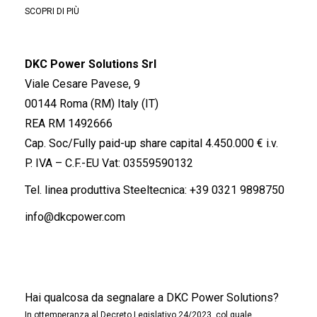
SCOPRI DI PIÙ
DKC Power Solutions Srl
Viale Cesare Pavese, 9
00144 Roma (RM) Italy (IT)
REA RM 1492666
Cap. Soc/Fully paid-up share capital 4.450.000 € i.v.
P. IVA – C.F.-EU Vat: 03559590132
Tel. linea produttiva Steeltecnica:
+39 0321 9898750
info@dkcpower.com
Hai qualcosa da segnalare a DKC Power Solutions?
In ottemperanza al Decreto Legislativo 24/2023, col quale