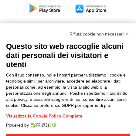
Rifiuta cookie non necessari ✕
Questo sito web raccoglie alcuni
Modello organizzativo, gestione e controllo – D. lgs.
dati personali dei visitatori e
231/2001
utenti
Politica di gruppo
Condizioni generali di vendita DKC Europe
Con il tuo consenso, noi e i nostri partner utilizziamo i cookie e
Condizioni generali di vendita DKC Power Solutions
tecnologie simili per archiviare, accedere ed elaborare i dati
Condizioni generali di acquisto
personali come, ad esempio, la visita al sito web o la
personalizzazione degli annunci. Poiché rispettiamo il tuo diritto
Codice etico
alla privacy, è possibile scegliere di non consentire alcuni tipi di
cookie. Clicca su preferenze GDPR per saperne di più.
Connettiti con noi
Visualizza la Cookie Policy Completa
FACEBOOK
/
LINKEDIN
/
YOUTUBE
/
INSTAGRAM
/
Powered by
TWITTER