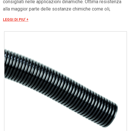
consigliati nelle applicazioni dinamiche. Ottima resistenza
alla maggior parte delle sostanze chimiche come oli,
benzine, acidi e solventi. Autoestinguenti e privi di sostanze
LEGGI DI PIU' +
alogene, silicone e cadmio, presentano elevate proprietà
isolanti. La bassa emissione di fumi in caso di incendio, li
rende particolarmente indicati per applicazioni nel settore
ferroviario ed in tutti i luoghi a maggior rischio di incendio.
Particolarmente idonei per applicazioni all’esterno. Superfici
interne ed esterne ondulate consentono un ottimo
scorrimento dei cavi, notevolmente più agevole rispetto ai
tubi flessibili in PVC. Offrono buona resistenza ai raggi UV.