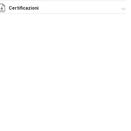
Certificazioni
I-75-2-5 Rev. 1.pdf
IECEx_IMQ_17.0013_Rev.1.pdf
IMQ 17 ATEX 020_
Rev.1.pdf
IMQ 17 ATEX
EAC_TC RU C-
023_Rev.1.pdf
IT.AA87.B.00992.pdf