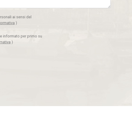
rsonali ai sensi del
formativa
)
ere informato per primo su
rmativa
)