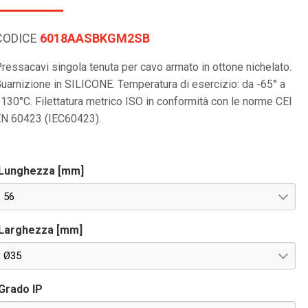
CODICE
6018AASBKGM2SB
ressacavi singola tenuta per cavo armato in ottone nichelato.
uarnizione in SILICONE. Temperatura di esercizio: da -65° a
130°C. Filettatura metrico ISO in conformità con le norme CEI
N 60423 (IEC60423).
Lunghezza [mm]
56
Larghezza [mm]
Ø35
Grado IP