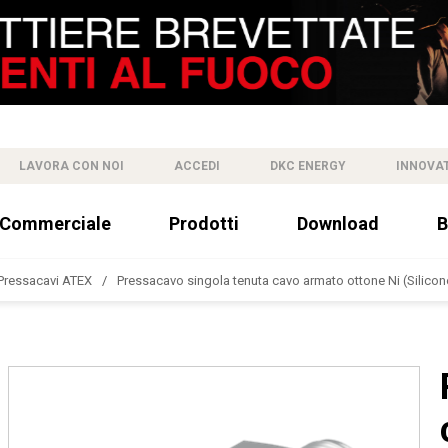
LAVORA CON NOI
ACCEDI
DKC ENERGY
INNOVA
 Commerciale
Prodotti
Download
B
Pressacavi ATEX
Pressacavo singola tenuta cavo armato ottone Ni (Silicon