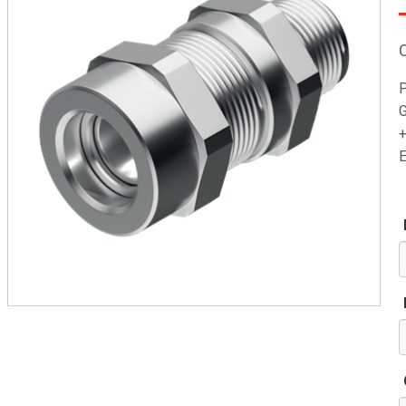
P
G
+
E