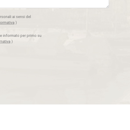
rsonali ai sensi del
formativa
)
ere informato per primo su
rmativa
)