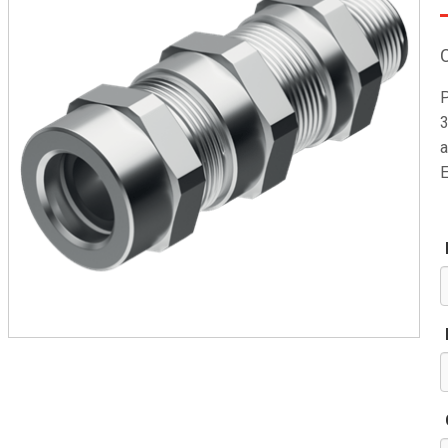
P
3
a
E