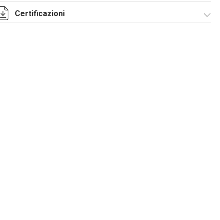
Certificazioni
I-75-2-5 Rev. 1.pdf
IECEx_IMQ_17.0013_Rev.1.pdf
IMQ 17 ATEX 020_
Rev.1.pdf
IMQ 17 ATEX
EAC_TC RU C-
023_Rev.1.pdf
IT.AA87.B.00992.pdf