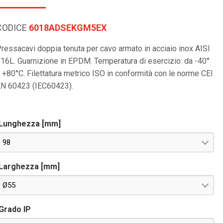
CODICE
6018ADSEKGM5EX
ressacavi doppia tenuta per cavo armato in acciaio inox AISI
16L. Guarnizione in EPDM. Temperatura di esercizio: da -40°
 +80°C. Filettatura metrico ISO in conformità con le norme CEI
N 60423 (IEC60423).
Lunghezza [mm]
98
Larghezza [mm]
Ø55
Grado IP