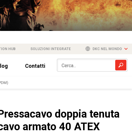
TION HUB
SOLUZIONI INTEGRATE
DKC NEL MONDO
log
Contatti
EPDM)
Pressacavo doppia tenuta
cavo armato 40 ATEX