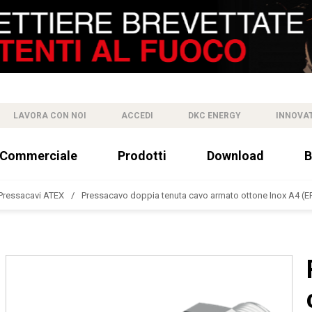
LAVORA CON NOI
ACCEDI
DKC ENERGY
INNOVA
 Commerciale
Prodotti
Download
B
Pressacavi ATEX
Pressacavo doppia tenuta cavo armato ottone Inox A4 (