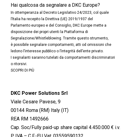
Hai qualcosa da segnalare a DKC Europe?
In ottemperanza al Decreto Legislativo 24/2023, col quale
l’Italia ha recepito la Direttiva (UE) 2019/1937 del
Parlamento europeo e del Consiglio, DKC Europe mette a
disposizione dei propri utenti la Piattaforma di
Segnalazione/Whistleblowing. Tramite questo strumento,
è possibile segnalare comportamenti, atti od omissioni che
ledono l’interesse pubblico o l’integrità dell’ente privato.
I segnalanti saranno tutelati da comportamenti discriminatori
o ritorsivi.
SCOPRI DI PIÙ
DKC Power Solutions Srl
Viale Cesare Pavese, 9
00144 Roma (RM) Italy (IT)
REA RM 1492666
Cap. Soc/Fully paid-up share capital 4.450.000 € i.v.
P. IVA – C.F.-EU Vat: 03559590132