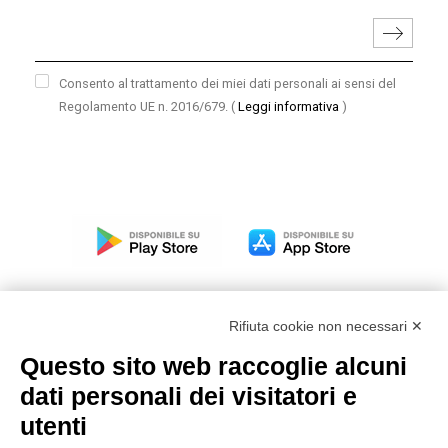
Consento al trattamento dei miei dati personali ai sensi del
Regolamento UE n. 2016/679.
(
Leggi informativa
)
Rifiuta cookie non necessari ✕
Questo sito web raccoglie alcuni
Modello organizzativo, gestione e controllo – D. lgs.
dati personali dei visitatori e
231/2001
utenti
Politica di gruppo