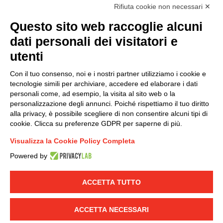
Rifiuta cookie non necessari ✕
Questo sito web raccoglie alcuni
Modello organizzativo, gestione e controllo – D. lgs.
dati personali dei visitatori e
231/2001
utenti
Politica di gruppo
Condizioni generali di vendita DKC Europe
Con il tuo consenso, noi e i nostri partner utilizziamo i cookie e
Condizioni generali di vendita DKC Power Solutions
tecnologie simili per archiviare, accedere ed elaborare i dati
Condizioni generali di acquisto
personali come, ad esempio, la visita al sito web o la
personalizzazione degli annunci. Poiché rispettiamo il tuo diritto
Codice etico
alla privacy, è possibile scegliere di non consentire alcuni tipi di
cookie. Clicca su preferenze GDPR per saperne di più.
Connettiti con noi
Visualizza la Cookie Policy Completa
FACEBOOK
/
LINKEDIN
/
YOUTUBE
/
INSTAGRAM
/
Powered by
TWITTER
ACCETTA TUTTO
© 2019 - DKC Europe
-
-
Privacy
Cookies
Modifica preferenze
-
Cookie
Yourbiz
ACCETTA NECESSARI