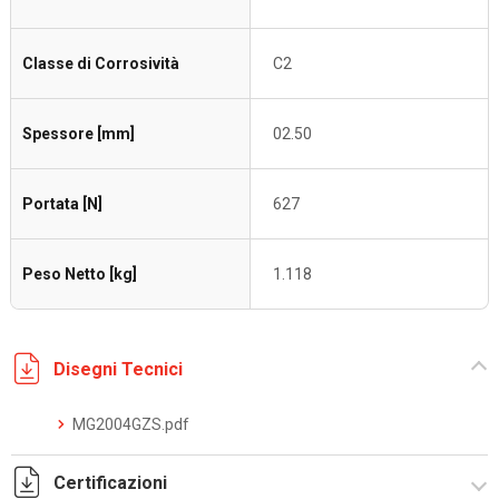
Classe di Corrosività
C2
Spessore [mm]
02.50
Portata [N]
627
Peso Netto [kg]
1.118
Disegni Tecnici
MG2004GZS.pdf
Certificazioni