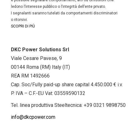
è possibile segnalare comportamenti, atti od omissioni che
ledono l’interesse pubblico o l’integrità dell’ente privato.
I segnalanti saranno tutelati da comportamenti discriminatori
o ritorsivi.
SCOPRI DI PIÙ
DKC Power Solutions Srl
Viale Cesare Pavese, 9
00144 Roma (RM) Italy (IT)
REA RM 1492666
Cap. Soc/Fully paid-up share capital 4.450.000 € i.v.
P. IVA – C.F.-EU Vat: 03559590132
Tel. linea produttiva Steeltecnica:
+39 0321 9898750
info@dkcpower.com