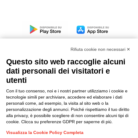
Rifiuta cookie non necessari ✕
Questo sito web raccoglie alcuni
dati personali dei visitatori e
Modello organizzativo, gestione e controllo – D. lgs.
231/2001
utenti
Politica di gruppo
Con il tuo consenso, noi e i nostri partner utilizziamo i cookie e
Condizioni generali di vendita DKC Europe
tecnologie simili per archiviare, accedere ed elaborare i dati
Condizioni generali di vendita DKC Power Solutions
personali come, ad esempio, la visita al sito web o la
Condizioni generali di acquisto
personalizzazione degli annunci. Poiché rispettiamo il tuo diritto
alla privacy, è possibile scegliere di non consentire alcuni tipi di
Codice etico
cookie. Clicca su preferenze GDPR per saperne di più.
Visualizza la Cookie Policy Completa
Connettiti con noi