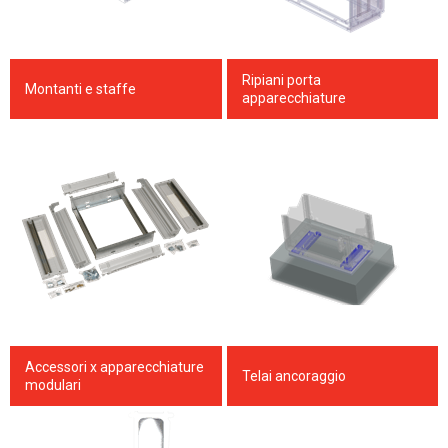
Ripiani porta
Montanti e staffe
apparecchiature
Accessori x apparecchiature
Telai ancoraggio
modulari