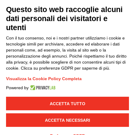
Questo sito web raccoglie alcuni
dati personali dei visitatori e
Modello organizzativo, gestione e controllo – D. lgs.
231/2001
utenti
Politica di gruppo
Con il tuo consenso, noi e i nostri partner utilizziamo i cookie e
Condizioni generali di vendita DKC Europe
tecnologie simili per archiviare, accedere ed elaborare i dati
Condizioni generali di vendita DKC Power Solutions
personali come, ad esempio, la visita al sito web o la
Condizioni generali di acquisto
personalizzazione degli annunci. Poiché rispettiamo il tuo diritto
alla privacy, è possibile scegliere di non consentire alcuni tipi di
Codice etico
cookie. Clicca su preferenze GDPR per saperne di più.
Visualizza la Cookie Policy Completa
Connettiti con noi
Powered by
FACEBOOK
/
LINKEDIN
/
YOUTUBE
/
INSTAGRAM
/
TWITTER
ACCETTA TUTTO
© 2019 - DKC Europe
-
-
Privacy
Cookies
Modifica preferenze
-
ACCETTA NECESSARI
Cookie
Yourbiz