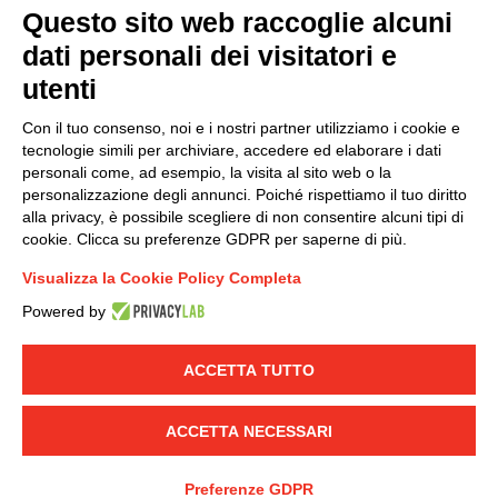
Questo sito web raccoglie alcuni
Modello organizzativo, gestione e controllo – D. lgs.
dati personali dei visitatori e
231/2001
utenti
Politica di gruppo
Condizioni generali di vendita DKC Europe
Con il tuo consenso, noi e i nostri partner utilizziamo i cookie e
Condizioni generali di vendita DKC Power Solutions
tecnologie simili per archiviare, accedere ed elaborare i dati
Condizioni generali di acquisto
personali come, ad esempio, la visita al sito web o la
personalizzazione degli annunci. Poiché rispettiamo il tuo diritto
Codice etico
alla privacy, è possibile scegliere di non consentire alcuni tipi di
cookie. Clicca su preferenze GDPR per saperne di più.
Connettiti con noi
Visualizza la Cookie Policy Completa
FACEBOOK
/
LINKEDIN
/
YOUTUBE
/
INSTAGRAM
/
Powered by
TWITTER
ACCETTA TUTTO
© 2019 - DKC Europe
-
-
Privacy
Cookies
Modifica preferenze
-
Cookie
Yourbiz
ACCETTA NECESSARI
Preferenze GDPR