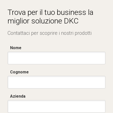
Dich. CE serie SCAMBIATORE ARIA_ACQUA.pdf
SE0801.pdf
Trova per il tuo business la
ST0537.zip
miglior soluzione DKC
Contattaci per scoprire i nostri prodotti
Nome
Cognome
Azienda