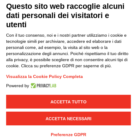
Questo sito web raccoglie alcuni
Modello organizzativo, gestione e controllo – D. lgs.
dati personali dei visitatori e
231/2001
utenti
Politica di gruppo
Condizioni generali di vendita DKC Europe
Con il tuo consenso, noi e i nostri partner utilizziamo i cookie e
Condizioni generali di vendita DKC Power Solutions
tecnologie simili per archiviare, accedere ed elaborare i dati
Condizioni generali di acquisto
personali come, ad esempio, la visita al sito web o la
personalizzazione degli annunci. Poiché rispettiamo il tuo diritto
Codice etico
alla privacy, è possibile scegliere di non consentire alcuni tipi di
cookie. Clicca su preferenze GDPR per saperne di più.
Connettiti con noi
Visualizza la Cookie Policy Completa
FACEBOOK
/
LINKEDIN
/
YOUTUBE
/
INSTAGRAM
/
Powered by
TWITTER
ACCETTA TUTTO
© 2019 - DKC Europe
-
-
Privacy
Cookies
Modifica preferenze
-
Cookie
Yourbiz
ACCETTA NECESSARI
Preferenze GDPR