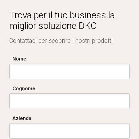
Dich. CE serie SCAMBIATORE ARIA_ACQUA.pdf
SE0807.pdf
Trova per il tuo business la
ST0539.zip
miglior soluzione DKC
Contattaci per scoprire i nostri prodotti
Nome
Cognome
Azienda