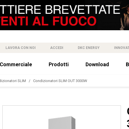
LAVORA CON NOI
ACCEDI
DKC ENERGY
INNOVA
 Commerciale
Prodotti
Download
B
izionatori SLIM
Condizionatori SLIM OUT 3000W