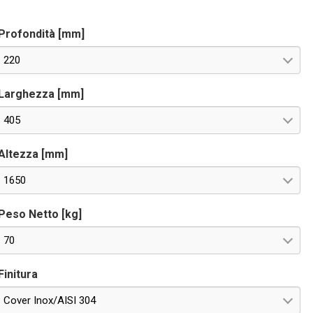
eriale RS485 OPTIONAL per controllo remoto. Tensioni
peciali a richiesta.
Profondità [mm]
220
Larghezza [mm]
405
Altezza [mm]
1650
Peso Netto [kg]
70
Finitura
Cover Inox/AISI 304