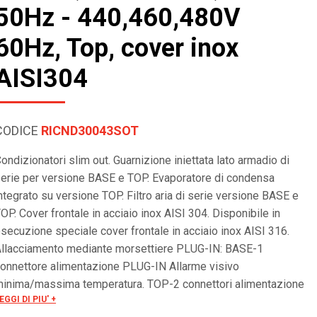
50Hz - 440,460,480V
60Hz, Top, cover inox
AISI304
CODICE
RICND30043SOT
ondizionatori slim out. Guarnizione iniettata lato armadio di
erie per versione BASE e TOP. Evaporatore di condensa
ntegrato su versione TOP. Filtro aria di serie versione BASE e
OP. Cover frontale in acciaio inox AISI 304. Disponibile in
secuzione speciale cover frontale in acciaio inox AISI 316.
llacciamento mediante morsettiere PLUG-IN: BASE-1
onnettore alimentazione PLUG-IN Allarme visivo
inima/massima temperatura. TOP-2 connettori alimentazione
EGGI DI PIU' +
LUG-IN. Gestione allarme a morsettiera. ON/OFF remoto.