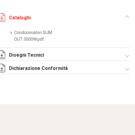
Cataloghi
Condizionatori SLIM
OUT 3000W.pdf
Disegni Tecnici
Dichiarazione Conformità
DF0032.pdf
DF0032.DXF
SE0081.pdf
ST0505.zip
CE Declaration -
Condizionatori
CE.pdf