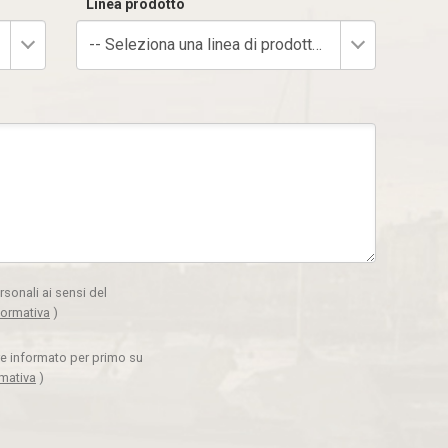
Linea prodotto
-- Seleziona una linea di prodotto --
rsonali ai sensi del
formativa
)
ere informato per primo su
rmativa
)