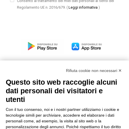
Consento al trattamento dei miei dati personali ai sensi del
Regolamento UE n. 2016/679.
(
Leggi informativa
)
Rifiuta cookie non necessari ✕
Questo sito web raccoglie alcuni
Modello organizzativo, gestione e controllo – D. lgs.
dati personali dei visitatori e
231/2001
utenti
Politica di gruppo
Condizioni generali di vendita DKC Europe
Con il tuo consenso, noi e i nostri partner utilizziamo i cookie e
Condizioni generali di vendita DKC Power Solutions
tecnologie simili per archiviare, accedere ed elaborare i dati
Condizioni generali di acquisto
personali come, ad esempio, la visita al sito web o la
personalizzazione degli annunci. Poiché rispettiamo il tuo diritto
Codice etico