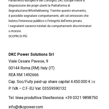
Parlamento europeo e del Consiglio, DKC Europe mette a
disposizione dei propri utenti la Piattaforma di
Segnalazione/Whistleblowing. Tramite questo strumento,
è possibile segnalare comportamenti, atti od omissioni che
ledono l’interesse pubblico o l’integrità dell’ente privato.
I segnalanti saranno tutelati da comportamenti discriminatori
o ritorsivi.
SCOPRI DI PIÙ
DKC Power Solutions Srl
Viale Cesare Pavese, 9
00144 Roma (RM) Italy (IT)
REA RM 1492666
Cap. Soc/Fully paid-up share capital 4.450.000 € i.v.
P. IVA – C.F.-EU Vat: 03559590132
Tel. linea produttiva Steeltecnica:
+39 0321 9898750
info@dkcpower.com