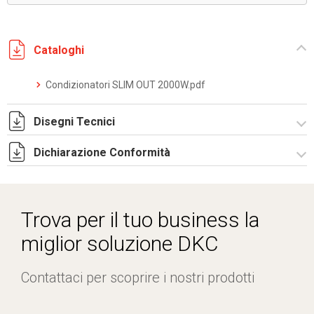
Cataloghi
Condizionatori SLIM OUT 2000W.pdf
Disegni Tecnici
Dichiarazione Conformità
DF0032.pdf
DF0032.DXF
CE Declaration - Condizionatori CE.pdf
SE0042.pdf
Trova per il tuo business la
ST0505.zip
miglior soluzione DKC
Contattaci per scoprire i nostri prodotti