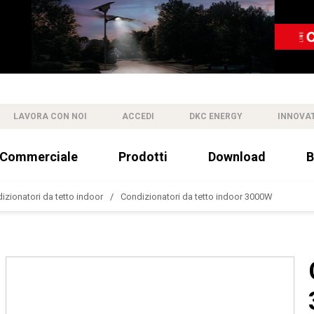
LAVORA CON NOI
ACCEDI
DKC ENERGY
INNOVA
 Commerciale
Prodotti
Download
B
izionatori da tetto indoor
Condizionatori da tetto indoor 3000W