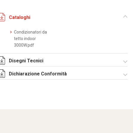
Cataloghi
Condizionatori da
tetto indoor
3000W.pdf
Disegni Tecnici
Dichiarazione Conformità
DF0009.pdf
DF0009.DXF
SE0024.pdf
ST0525.zip
CE Declaration -
Condizionatori
CE.pdf