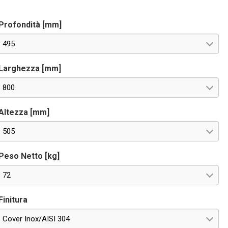
eriale RS485 OPTIONAL per controllo remoto. Tensioni
peciali a richiesta.
Profondità [mm]
495
Larghezza [mm]
800
Altezza [mm]
505
Peso Netto [kg]
72
Finitura
Cover Inox/AISI 304