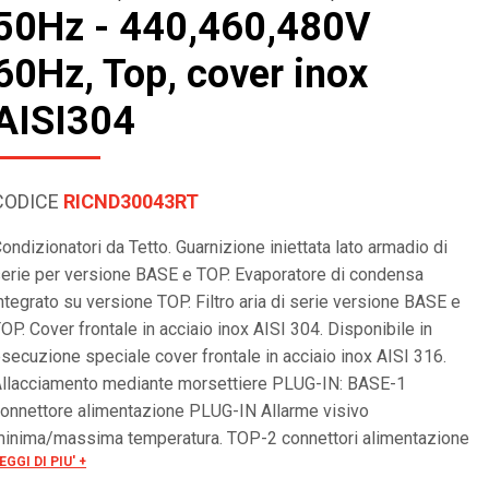
50Hz - 440,460,480V
60Hz, Top, cover inox
AISI304
CODICE
RICND30043RT
ondizionatori da Tetto. Guarnizione iniettata lato armadio di
erie per versione BASE e TOP. Evaporatore di condensa
ntegrato su versione TOP. Filtro aria di serie versione BASE e
OP. Cover frontale in acciaio inox AISI 304. Disponibile in
secuzione speciale cover frontale in acciaio inox AISI 316.
llacciamento mediante morsettiere PLUG-IN: BASE-1
onnettore alimentazione PLUG-IN Allarme visivo
inima/massima temperatura. TOP-2 connettori alimentazione
EGGI DI PIU' +
LUG-IN. Gestione allarme a morsettiera. ON/OFF remoto.