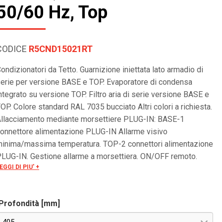
50/60 Hz, Top
CODICE
R5CND15021RT
ondizionatori da Tetto. Guarnizione iniettata lato armadio di
erie per versione BASE e TOP. Evaporatore di condensa
ntegrato su versione TOP. Filtro aria di serie versione BASE e
OP. Colore standard RAL 7035 bucciato Altri colori a richiesta.
llacciamento mediante morsettiere PLUG-IN: BASE-1
onnettore alimentazione PLUG-IN Allarme visivo
inima/massima temperatura. TOP-2 connettori alimentazione
LUG-IN. Gestione allarme a morsettiera. ON/OFF remoto.
EGGI DI PIU' +
eriale RS485 OPTIONAL per controllo remoto. Tensioni
peciali a richiesta.
Profondità [mm]