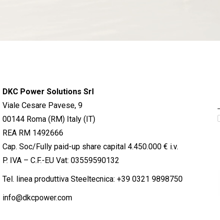
DKC Power Solutions Srl
Viale Cesare Pavese, 9
00144 Roma (RM) Italy (IT)
REA RM 1492666
Cap. Soc/Fully paid-up share capital 4.450.000 € i.v.
P. IVA – C.F.-EU Vat: 03559590132
Tel. linea produttiva Steeltecnica:
+39 0321 9898750
info@dkcpower.com