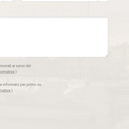
rsonali ai sensi del
formativa
)
ere informato per primo su
rmativa
)