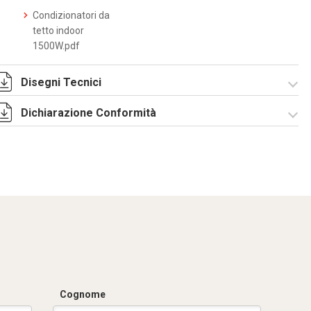
Condizionatori da
tetto indoor
1500W.pdf
Disegni Tecnici
Dichiarazione Conformità
DF0004.pdf
DF0004.DXF
SE0100.pdf
ST0502.zip
CE Declaration -
Condizionatori
CE.pdf
Cognome