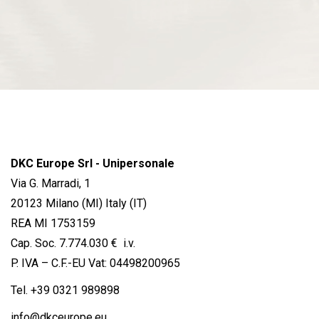
DKC Europe Srl - Unipersonale
Via G. Marradi, 1
20123 Milano (MI) Italy (IT)
REA MI 1753159
Cap. Soc. 7.774.030 € i.v.
P. IVA – C.F.-EU Vat: 04498200965
Tel.
+39 0321 989898
info@dkceurope.eu