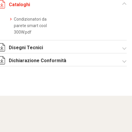
Cataloghi
Condizionatori da
parete smart cool
300W.pdf
Disegni Tecnici
Dichiarazione Conformità
DF0049.pdf
DF0049.DXF
SE0011.pdf
ST0511.zip
CE Declaration -
Condizionatori
CE.pdf