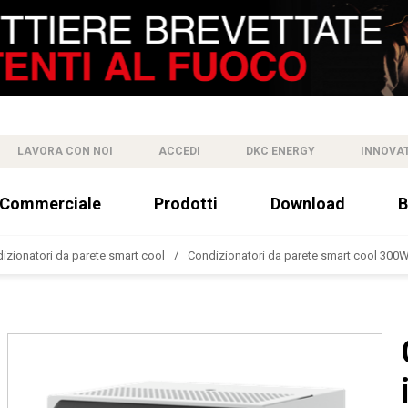
LAVORA CON NOI
ACCEDI
DKC ENERGY
INNOVA
 Commerciale
Prodotti
Download
B
izionatori da parete smart cool
Condizionatori da parete smart cool 300