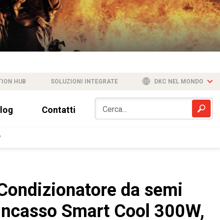
TION HUB
SOLUZIONI INTEGRATE
DKC NEL MONDO
log
Contatti
W
Condizionatore da semi
incasso Smart Cool 300W,