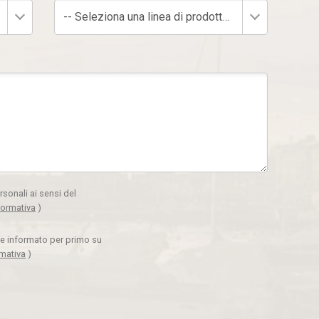
-- Seleziona una linea di prodotto --
rsonali ai sensi del
formativa
)
ere informato per primo su
rmativa
)