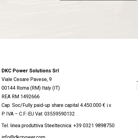
DKC Power Solutions Srl
Viale Cesare Pavese, 9
00144 Roma (RM) Italy (IT)
REA RM 1492666
Cap. Soc/Fully paid-up share capital 4.450.000 € i.v.
P. IVA – C.F.-EU Vat: 03559590132
Tel. linea produttiva Steeltecnica:
+39 0321 9898750
info@dkcpower.com