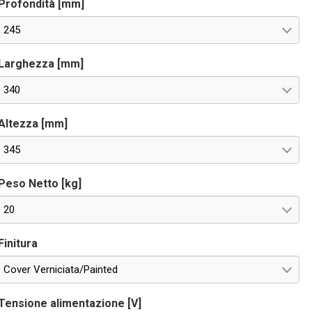
Profondità [mm]
245
Larghezza [mm]
340
Altezza [mm]
345
Peso Netto [kg]
20
Finitura
Cover Verniciata/Painted
Tensione alimentazione [V]