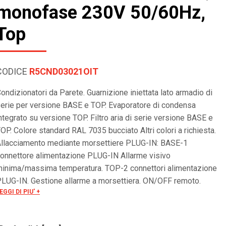
monofase 230V 50/60Hz,
Top
CODICE
R5CND03021OIT
ondizionatori da Parete. Guarnizione iniettata lato armadio di
erie per versione BASE e TOP. Evaporatore di condensa
ntegrato su versione TOP. Filtro aria di serie versione BASE e
OP. Colore standard RAL 7035 bucciato Altri colori a richiesta.
llacciamento mediante morsettiere PLUG-IN: BASE-1
onnettore alimentazione PLUG-IN Allarme visivo
inima/massima temperatura. TOP-2 connettori alimentazione
LUG-IN. Gestione allarme a morsettiera. ON/OFF remoto.
EGGI DI PIU' +
eriale RS485 OPTIONAL per controllo remoto. Tensioni
peciali a richiesta.