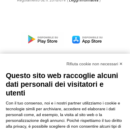
Regolamento UE n. 2016/679.
(
Leggi informativa
)
Rifiuta cookie non necessari ✕
Questo sito web raccoglie alcuni
Modello organizzativo, gestione e controllo – D. lgs.
dati personali dei visitatori e
231/2001
utenti
Politica di gruppo
Condizioni generali di vendita DKC Europe
Con il tuo consenso, noi e i nostri partner utilizziamo i cookie e
Condizioni generali di vendita DKC Power Solutions
tecnologie simili per archiviare, accedere ed elaborare i dati
Condizioni generali di acquisto
personali come, ad esempio, la visita al sito web o la
personalizzazione degli annunci. Poiché rispettiamo il tuo diritto
Codice etico
alla privacy, è possibile scegliere di non consentire alcuni tipi di