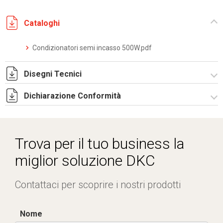
Cataloghi
Condizionatori semi incasso 500W.pdf
Disegni Tecnici
Dichiarazione Conformità
DF0070.pdf
DF0070.DXF
CE Declaration - Condizionatori CE.pdf
SE0069.pdf
Trova per il tuo business la
ST0516.zip
miglior soluzione DKC
Contattaci per scoprire i nostri prodotti
Nome