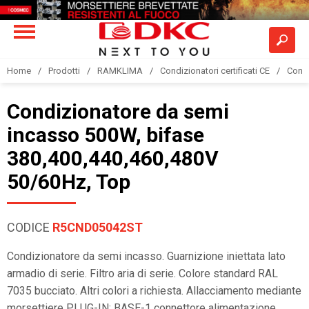
Home
Prodotti
RAMKLIMA
Condizionatori certificati CE
Condi
Condizionatore da semi
incasso 500W, bifase
380,400,440,460,480V
50/60Hz, Top
CODICE
R5CND05042ST
Condizionatore da semi incasso. Guarnizione iniettata lato
armadio di serie. Filtro aria di serie. Colore standard RAL
7035 bucciato. Altri colori a richiesta. Allacciamento mediante
morsettiere PLUG-IN: BASE-1 connettore alimentazione