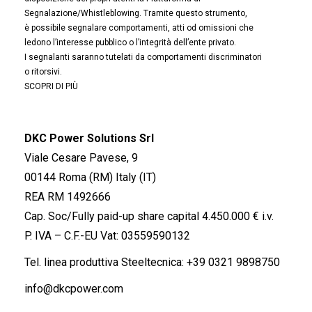
Segnalazione/Whistleblowing. Tramite questo strumento,
è possibile segnalare comportamenti, atti od omissioni che
ledono l’interesse pubblico o l’integrità dell’ente privato.
I segnalanti saranno tutelati da comportamenti discriminatori
o ritorsivi.
SCOPRI DI PIÙ
DKC Power Solutions Srl
Viale Cesare Pavese, 9
00144 Roma (RM) Italy (IT)
REA RM 1492666
Cap. Soc/Fully paid-up share capital 4.450.000 € i.v.
P. IVA – C.F.-EU Vat: 03559590132
Tel. linea produttiva Steeltecnica:
+39 0321 9898750
info@dkcpower.com