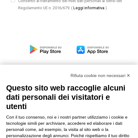
Consento al trattamento dei miei dati personali ai sensi del
Regolamento UE n. 2016/679.
(
Leggi informativa
)
Rifiuta cookie non necessari ✕
Questo sito web raccoglie alcuni
Modello organizzativo, gestione e controllo – D. lgs.
dati personali dei visitatori e
231/2001
utenti
Politica di gruppo
Condizioni generali di vendita DKC Europe
Con il tuo consenso, noi e i nostri partner utilizziamo i cookie e
Condizioni generali di vendita DKC Power Solutions
tecnologie simili per archiviare, accedere ed elaborare i dati
Condizioni generali di acquisto
personali come, ad esempio, la visita al sito web o la
personalizzazione degli annunci. Poiché rispettiamo il tuo diritto
Codice etico