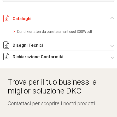
Cataloghi
Condizionatori da parete smart cool 300W.pdf
Disegni Tecnici
Dichiarazione Conformità
DF0055.pdf
DF0055.DXF
CE Declaration - Condizionatori CE.pdf
SE0011.pdf
Trova per il tuo business la
ST0512.zip
miglior soluzione DKC
Contattaci per scoprire i nostri prodotti