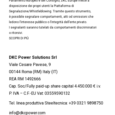
Parlamento europeo e del Consiglio, DKC Europe mette a
disposizione dei propri utenti la Piattaforma di
Segnalazione/Whistleblowing. Tramite questo strumento,
è possibile segnalare comportamenti, atti od omissioni che
ledono l’interesse pubblico o l’integrità dell’ente privato.
I segnalanti saranno tutelati da comportamenti discriminatori
o ritorsivi.
SCOPRI DI PIÙ
DKC Power Solutions Srl
Viale Cesare Pavese, 9
00144 Roma (RM) Italy (IT)
REA RM 1492666
Cap. Soc/Fully paid-up share capital 4.450.000 € i.v.
P. IVA – C.F.-EU Vat: 03559590132
Tel. linea produttiva Steeltecnica:
+39 0321 9898750
info@dkcpower.com