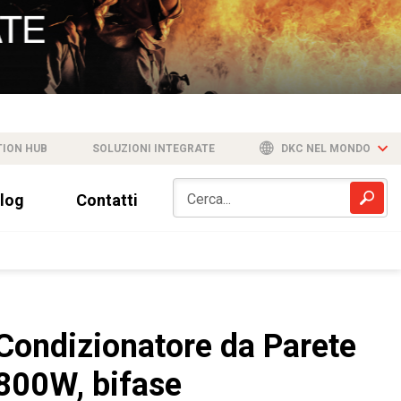
TION HUB
SOLUZIONI INTEGRATE
DKC NEL MONDO
log
Contatti
Condizionatore da Parete
800W, bifase