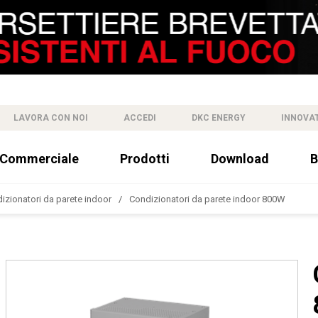
LAVORA CON NOI
ACCEDI
DKC ENERGY
INNOVA
 Commerciale
Prodotti
Download
B
izionatori da parete indoor
Condizionatori da parete indoor 800W