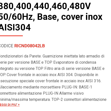
380,400,440,460,480V
50/60Hz, Base, cover inox
AISI304
CODICE
RICND08042LB
ondizionatori da Parete. Guarnizione iniettata lato armadio di
erie per versione BASE e TOP. Evaporatore di condensa
ntegrato su versione TOP. Filtro aria di serie versione BASE e
OP. Cover frontale in acciaio inox AISI 304. Disponibile in
secuzione speciale cover frontale in acciaio inox AISI 316.
llacciamento mediante morsettiere PLUG-IN: BASE-1
onnettore alimentazione PLUG-IN Allarme visivo
inima/massima temperatura. TOP-2 connettori alimentazione
EGGI DI PIU' +
LUG-IN. Gestione allarme a morsettiera. ON/OFF remoto.