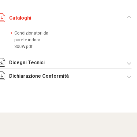
Cataloghi
Condizionatori da
parete indoor
800W.pdf
Disegni Tecnici
Dichiarazione Conformità
DF0011.pdf
DF0011.DXF
SE0080.pdf
ST0520.zip
CE Declaration -
Condizionatori
CE.pdf