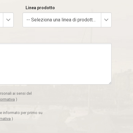
Linea prodotto
-- Seleziona una linea di prodotto --
rsonali ai sensi del
formativa
)
ere informato per primo su
rmativa
)