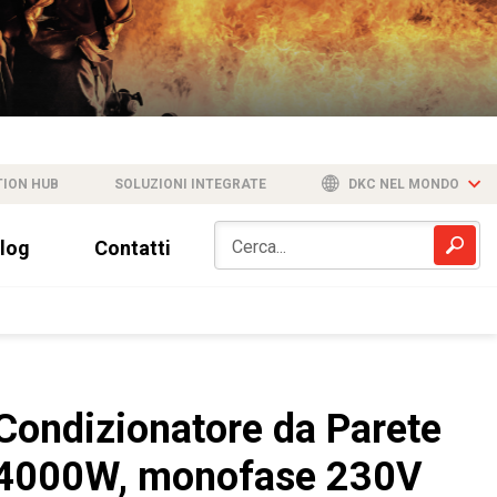
TION HUB
SOLUZIONI INTEGRATE
DKC NEL MONDO
log
Contatti
Condizionatore da Parete
4000W, monofase 230V