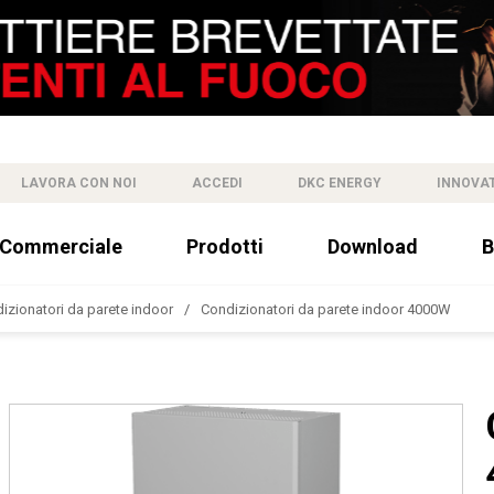
LAVORA CON NOI
ACCEDI
DKC ENERGY
INNOVA
 Commerciale
Prodotti
Download
B
izionatori da parete indoor
Condizionatori da parete indoor 4000W