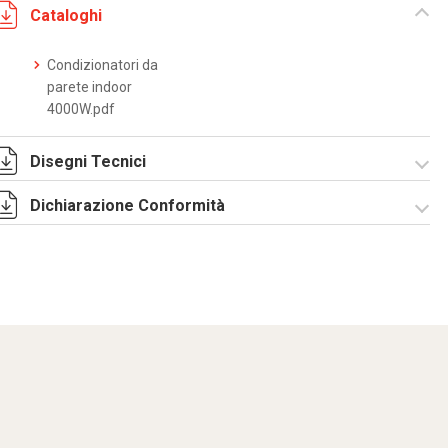
Cataloghi
Condizionatori da
parete indoor
4000W.pdf
Disegni Tecnici
Dichiarazione Conformità
DF0008.pdf
DF0008.DXF
SE0028.pdf
ST0524.zip
CE Declaration -
Condizionatori
CE.pdf