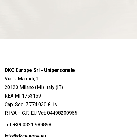
DKC Europe Srl - Unipersonale
Via G. Marradi, 1
20123 Milano (MI) Italy (IT)
REA MI 1753159
Cap. Soc. 7.774.030 € i.v.
P. IVA – C.F.-EU Vat: 04498200965
Tel.
+39 0321 989898
info@dkceurope.eu