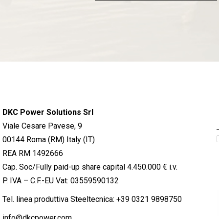
DKC Power Solutions Srl
Viale Cesare Pavese, 9
00144 Roma (RM) Italy (IT)
REA RM 1492666
Cap. Soc/Fully paid-up share capital 4.450.000 € i.v.
P. IVA – C.F.-EU Vat: 03559590132
Tel. linea produttiva Steeltecnica:
+39 0321 9898750
info@dkcpower.com