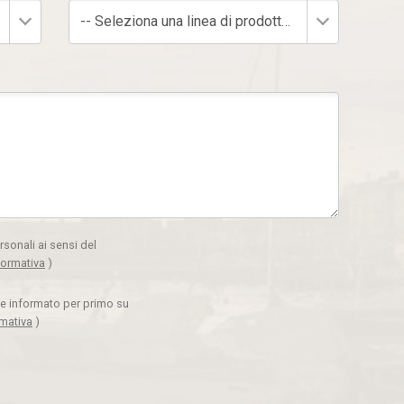
-- Seleziona una linea di prodotto --
rsonali ai sensi del
formativa
)
ere informato per primo su
rmativa
)