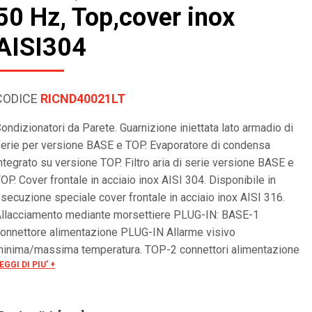
50 Hz, Top,cover inox
AISI304
CODICE
RICND40021LT
ondizionatori da Parete. Guarnizione iniettata lato armadio di
erie per versione BASE e TOP. Evaporatore di condensa
ntegrato su versione TOP. Filtro aria di serie versione BASE e
OP. Cover frontale in acciaio inox AISI 304. Disponibile in
secuzione speciale cover frontale in acciaio inox AISI 316.
llacciamento mediante morsettiere PLUG-IN: BASE-1
onnettore alimentazione PLUG-IN Allarme visivo
inima/massima temperatura. TOP-2 connettori alimentazione
EGGI DI PIU' +
LUG-IN. Gestione allarme a morsettiera. ON/OFF remoto.
eriale RS485 OPTIONAL per controllo remoto. Tensioni
peciali a richiesta.