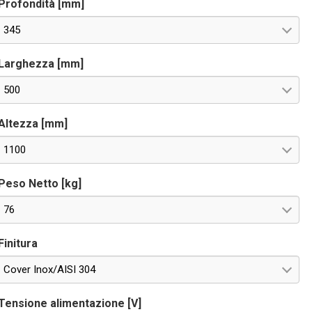
Profondità [mm]
345
Larghezza [mm]
500
Altezza [mm]
1100
Peso Netto [kg]
76
Finitura
Cover Inox/AISI 304
Tensione alimentazione [V]