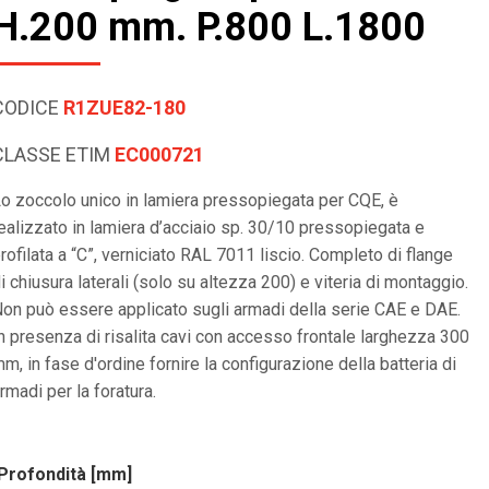
H.200 mm. P.800 L.1800
CODICE
R1ZUE82-180
CLASSE ETIM
EC000721
o zoccolo unico in lamiera pressopiegata per CQE, è
ealizzato in lamiera d’acciaio sp. 30/10 pressopiegata e
rofilata a “C”, verniciato RAL 7011 liscio. Completo di flange
i chiusura laterali (solo su altezza 200) e viteria di montaggio.
on può essere applicato sugli armadi della serie CAE e DAE.
n presenza di risalita cavi con accesso frontale larghezza 300
m, in fase d'ordine fornire la configurazione della batteria di
rmadi per la foratura.
Profondità [mm]