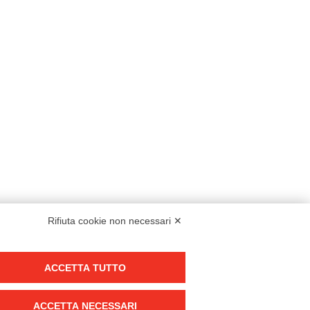
Rifiuta cookie non necessari ✕
Modello organizzativo, gestione e controllo – D. lgs. 231/2001
ACCETTA TUTTO
Politica di gruppo
Condizioni generali di vendita DKC Europe
ACCETTA NECESSARI