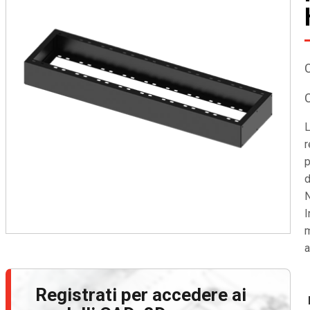
L
r
p
d
N
I
m
a
Registrati per accedere ai