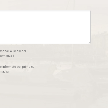
rsonali ai sensi del
formativa
)
ere informato per primo su
rmativa
)