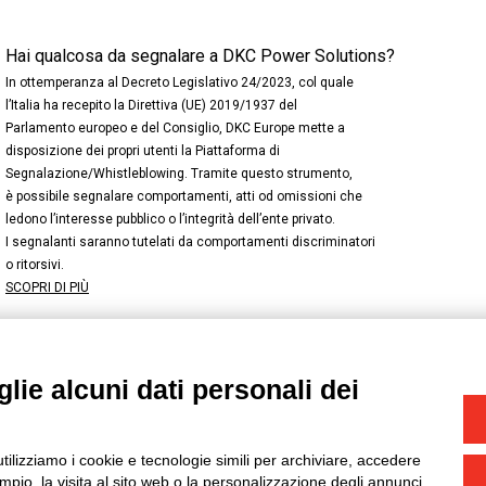
Hai qualcosa da segnalare a DKC Power Solutions?
In ottemperanza al Decreto Legislativo 24/2023, col quale
l’Italia ha recepito la Direttiva (UE) 2019/1937 del
Parlamento europeo e del Consiglio, DKC Europe mette a
disposizione dei propri utenti la Piattaforma di
Segnalazione/Whistleblowing. Tramite questo strumento,
è possibile segnalare comportamenti, atti od omissioni che
ledono l’interesse pubblico o l’integrità dell’ente privato.
I segnalanti saranno tutelati da comportamenti discriminatori
o ritorsivi.
SCOPRI DI PIÙ
lie alcuni dati personali dei
NSTAGRAM
/
TWITTER
okie
-
Yourbiz
utilizziamo i cookie e tecnologie simili per archiviare, accedere
pio, la visita al sito web o la personalizzazione degli annunci.