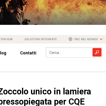
TION HUB
SOLUZIONI INTEGRATE
DKC NEL MONDO
log
Contatti
Zoccolo unico in lamiera
pressopiegata per CQE