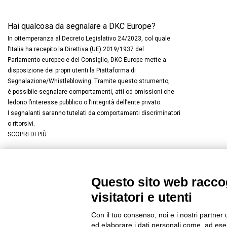
Hai qualcosa da segnalare a DKC Europe?
In ottemperanza al Decreto Legislativo 24/2023, col quale
l’Italia ha recepito la Direttiva (UE) 2019/1937 del
Parlamento europeo e del Consiglio, DKC Europe mette a
disposizione dei propri utenti la Piattaforma di
Segnalazione/Whistleblowing. Tramite questo strumento,
è possibile segnalare comportamenti, atti od omissioni che
ledono l’interesse pubblico o l’integrità dell’ente privato.
I segnalanti saranno tutelati da comportamenti discriminatori
o ritorsivi.
SCOPRI DI PIÙ
Questo sito web raccog
Connettiti con noi
FACEBOOK
/
LINKEDIN
/
YOUTUBE
/
I
visitatori e utenti
© 2019 - DKC Europe
/
Privacy
-
Cookies
-
Modifica preferenze Co
Con il tuo consenso, noi e i nostri partner 
ed elaborare i dati personali come, ad esem