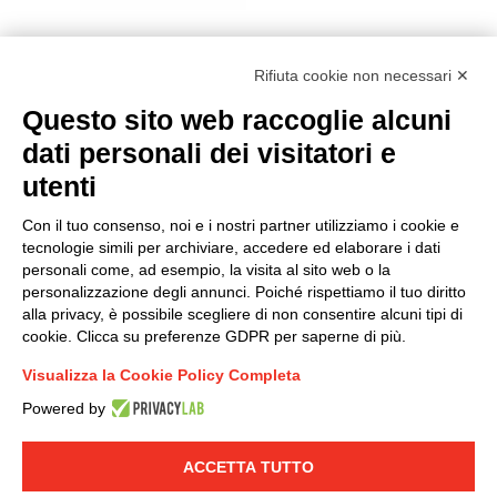
Rifiuta cookie non necessari ✕
Questo sito web raccoglie alcuni
Modello organizzativo, gestione e controllo – D. lgs.
dati personali dei visitatori e
231/2001
utenti
Politica di gruppo
Condizioni generali di vendita DKC Europe
Con il tuo consenso, noi e i nostri partner utilizziamo i cookie e
Condizioni generali di vendita DKC Power Solutions
tecnologie simili per archiviare, accedere ed elaborare i dati
Condizioni generali di acquisto
personali come, ad esempio, la visita al sito web o la
personalizzazione degli annunci. Poiché rispettiamo il tuo diritto
Codice etico
alla privacy, è possibile scegliere di non consentire alcuni tipi di
cookie. Clicca su preferenze GDPR per saperne di più.
Connettiti con noi
Visualizza la Cookie Policy Completa
FACEBOOK
/
LINKEDIN
/
YOUTUBE
/
INSTAGRAM
/
Powered by
TWITTER
ACCETTA TUTTO
© 2019 - DKC Europe
-
-
Privacy
Cookies
Modifica preferenze