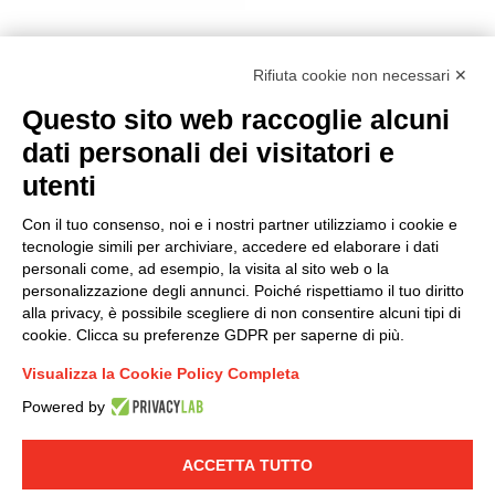
Rifiuta cookie non necessari ✕
Questo sito web raccoglie alcuni
Modello organizzativo, gestione e controllo – D. lgs.
dati personali dei visitatori e
231/2001
utenti
Politica di gruppo
Condizioni generali di vendita DKC Europe
Con il tuo consenso, noi e i nostri partner utilizziamo i cookie e
Condizioni generali di vendita DKC Power Solutions
tecnologie simili per archiviare, accedere ed elaborare i dati
Condizioni generali di acquisto
personali come, ad esempio, la visita al sito web o la
personalizzazione degli annunci. Poiché rispettiamo il tuo diritto
Codice etico
alla privacy, è possibile scegliere di non consentire alcuni tipi di
cookie. Clicca su preferenze GDPR per saperne di più.
Connettiti con noi
Visualizza la Cookie Policy Completa
FACEBOOK
/
LINKEDIN
/
YOUTUBE
/
INSTAGRAM
/
Powered by
TWITTER
ACCETTA TUTTO
© 2019 - DKC Europe
-
-
Privacy
Cookies
Modifica preferenze