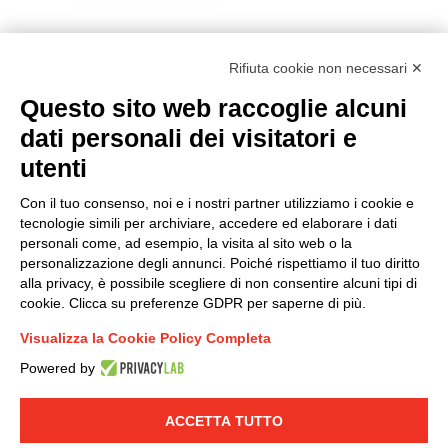
Rifiuta cookie non necessari ✕
Questo sito web raccoglie alcuni
Modello organizzativo, gestione e controllo – D. lgs.
dati personali dei visitatori e
231/2001
utenti
Politica di gruppo
Condizioni generali di vendita DKC Europe
Con il tuo consenso, noi e i nostri partner utilizziamo i cookie e
Condizioni generali di vendita DKC Power Solutions
tecnologie simili per archiviare, accedere ed elaborare i dati
Condizioni generali di acquisto
personali come, ad esempio, la visita al sito web o la
personalizzazione degli annunci. Poiché rispettiamo il tuo diritto
Codice etico
alla privacy, è possibile scegliere di non consentire alcuni tipi di
cookie. Clicca su preferenze GDPR per saperne di più.
Connettiti con noi
Visualizza la Cookie Policy Completa
FACEBOOK
/
LINKEDIN
/
YOUTUBE
/
INSTAGRAM
/
Powered by
TWITTER
ACCETTA TUTTO
© 2019 - DKC Europe
-
-
Privacy
Cookies
Modifica preferenze