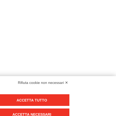
Rifiuta cookie non necessari ✕
Modello organizzativo, gestione e controllo – D. lgs. 231/2001
ACCETTA TUTTO
Politica di gruppo
Condizioni generali di vendita DKC Europe
ACCETTA NECESSARI