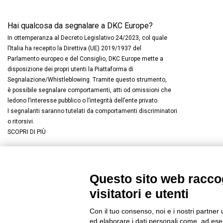
Hai qualcosa da segnalare a DKC Europe?
In ottemperanza al Decreto Legislativo 24/2023, col quale
l’Italia ha recepito la Direttiva (UE) 2019/1937 del
Parlamento europeo e del Consiglio, DKC Europe mette a
disposizione dei propri utenti la Piattaforma di
Segnalazione/Whistleblowing. Tramite questo strumento,
è possibile segnalare comportamenti, atti od omissioni che
ledono l’interesse pubblico o l’integrità dell’ente privato.
I segnalanti saranno tutelati da comportamenti discriminatori
o ritorsivi.
SCOPRI DI PIÙ
Questo sito web raccog
Connettiti con noi
FACEBOOK
/
LINKEDIN
/
YOUTUBE
/
I
visitatori e utenti
© 2019 - DKC Europe
/
Privacy
-
Cookies
-
Modifica preferenze Co
Con il tuo consenso, noi e i nostri partner 
ed elaborare i dati personali come, ad esem