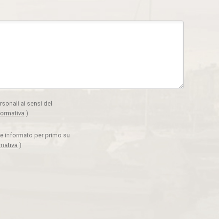
rsonali ai sensi del
formativa
)
ere informato per primo su
rmativa
)