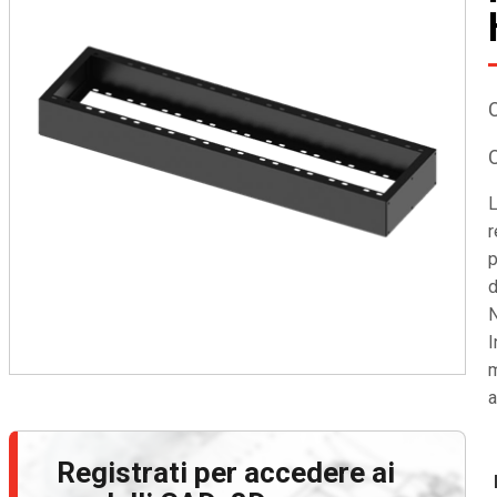
L
r
p
d
N
I
m
a
Registrati per accedere ai