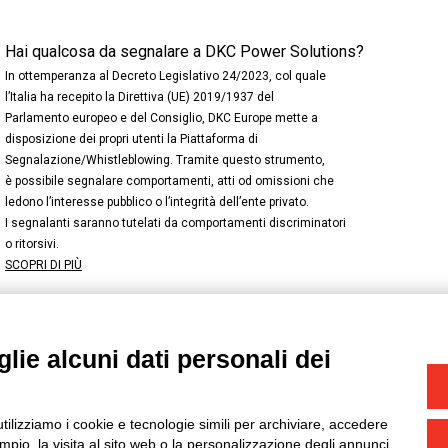
Hai qualcosa da segnalare a DKC Power Solutions?
In ottemperanza al Decreto Legislativo 24/2023, col quale
l’Italia ha recepito la Direttiva (UE) 2019/1937 del
Parlamento europeo e del Consiglio, DKC Europe mette a
disposizione dei propri utenti la Piattaforma di
Segnalazione/Whistleblowing. Tramite questo strumento,
è possibile segnalare comportamenti, atti od omissioni che
ledono l’interesse pubblico o l’integrità dell’ente privato.
I segnalanti saranno tutelati da comportamenti discriminatori
o ritorsivi.
SCOPRI DI PIÙ
lie alcuni dati personali dei
NSTAGRAM
/
TWITTER
okie
-
Yourbiz
utilizziamo i cookie e tecnologie simili per archiviare, accedere
pio, la visita al sito web o la personalizzazione degli annunci.