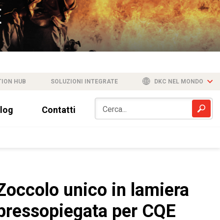
TION HUB
SOLUZIONI INTEGRATE
DKC NEL MONDO
log
Contatti
Zoccolo unico in lamiera
pressopiegata per CQE