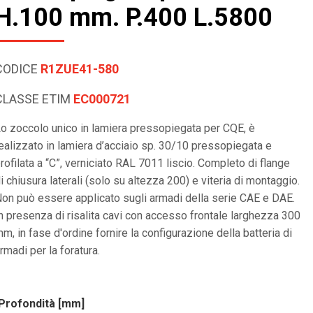
H.100 mm. P.400 L.5800
CODICE
R1ZUE41-580
CLASSE ETIM
EC000721
o zoccolo unico in lamiera pressopiegata per CQE, è
ealizzato in lamiera d’acciaio sp. 30/10 pressopiegata e
rofilata a “C”, verniciato RAL 7011 liscio. Completo di flange
i chiusura laterali (solo su altezza 200) e viteria di montaggio.
on può essere applicato sugli armadi della serie CAE e DAE.
n presenza di risalita cavi con accesso frontale larghezza 300
m, in fase d'ordine fornire la configurazione della batteria di
rmadi per la foratura.
Profondità [mm]