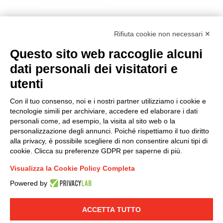
Rifiuta cookie non necessari ✕
Questo sito web raccoglie alcuni
Modello organizzativo, gestione e controllo – D. lgs.
dati personali dei visitatori e
231/2001
utenti
Politica di gruppo
Condizioni generali di vendita DKC Europe
Con il tuo consenso, noi e i nostri partner utilizziamo i cookie e
Condizioni generali di vendita DKC Power Solutions
tecnologie simili per archiviare, accedere ed elaborare i dati
Condizioni generali di acquisto
personali come, ad esempio, la visita al sito web o la
personalizzazione degli annunci. Poiché rispettiamo il tuo diritto
Codice etico
alla privacy, è possibile scegliere di non consentire alcuni tipi di
cookie. Clicca su preferenze GDPR per saperne di più.
Connettiti con noi
Visualizza la Cookie Policy Completa
FACEBOOK
/
LINKEDIN
/
YOUTUBE
/
INSTAGRAM
/
Powered by
TWITTER
ACCETTA TUTTO
© 2019 - DKC Europe
-
-
Privacy
Cookies
Modifica preferenze