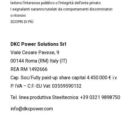
ledono l’interesse pubblico o l’integrità dell’ente privato.
I segnalanti saranno tutelati da comportamenti discriminatori
o ritorsivi.
SCOPRI DI PIÙ
DKC Power Solutions Srl
Viale Cesare Pavese, 9
00144 Roma (RM) Italy (IT)
REA RM 1492666
Cap. Soc/Fully paid-up share capital 4.450.000 € i.v.
P. IVA – C.F.-EU Vat: 03559590132
Tel. linea produttiva Steeltecnica:
+39 0321 9898750
info@dkcpower.com