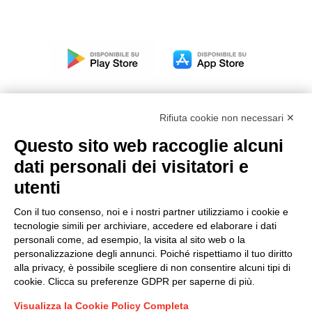
Rifiuta cookie non necessari ✕
Questo sito web raccoglie alcuni
Modello organizzativo, gestione e controllo – D. lgs.
dati personali dei visitatori e
231/2001
utenti
Politica di gruppo
Condizioni generali di vendita DKC Europe
Con il tuo consenso, noi e i nostri partner utilizziamo i cookie e
Condizioni generali di vendita DKC Power Solutions
tecnologie simili per archiviare, accedere ed elaborare i dati
Condizioni generali di acquisto
personali come, ad esempio, la visita al sito web o la
personalizzazione degli annunci. Poiché rispettiamo il tuo diritto
Codice etico
alla privacy, è possibile scegliere di non consentire alcuni tipi di
cookie. Clicca su preferenze GDPR per saperne di più.
Connettiti con noi
Visualizza la Cookie Policy Completa