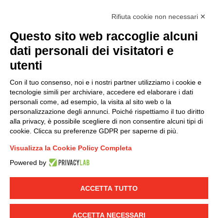
Rifiuta cookie non necessari ✕
Questo sito web raccoglie alcuni
Modello organizzativo, gestione e controllo – D. lgs.
dati personali dei visitatori e
231/2001
utenti
Politica di gruppo
Condizioni generali di vendita DKC Europe
Con il tuo consenso, noi e i nostri partner utilizziamo i cookie e
Condizioni generali di vendita DKC Power Solutions
tecnologie simili per archiviare, accedere ed elaborare i dati
Condizioni generali di acquisto
personali come, ad esempio, la visita al sito web o la
personalizzazione degli annunci. Poiché rispettiamo il tuo diritto
Codice etico
alla privacy, è possibile scegliere di non consentire alcuni tipi di
cookie. Clicca su preferenze GDPR per saperne di più.
Connettiti con noi
Visualizza la Cookie Policy Completa
FACEBOOK
/
LINKEDIN
/
YOUTUBE
/
INSTAGRAM
/
Powered by
TWITTER
ACCETTA TUTTO
© 2019 - DKC Europe
-
-
Privacy
Cookies
Modifica preferenze
-
Cookie
Yourbiz
ACCETTA NECESSARI