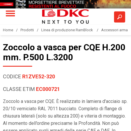
Home
Prodotti
Linea di produzione RamBlock
Accessori armadi
Zoccolo a vasca per CQE H.200
mm. P.500 L.3200
CODICE
R1ZVE52-320
CLASSE ETIM
EC000721
Zoccolo a vasca per CQE. È realizzato in lamiera d'acciaio sp.
20/10 verniciato RAL 7011 bucciato. Completo di flange di
chiusura laterali (solo su altezza 200) e viteria di montaggio.
Al momento dell’ordine precisarne la Profondità. Non può
essere applicato sugli armadi della serie CAE e DAE. In