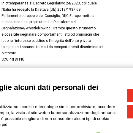
In ottemperanza al Decreto Legislativo 24/2023, col quale
l’Italia ha recepito la Direttiva (UE) 2019/1937 del
Parlamento europeo e del Consiglio, DKC Europe mette a
disposizione dei propri utenti la Piattaforma di
Segnalazione/Whistleblowing. Tramite questo strumento,
è possibile segnalare comportamenti, atti od omissioni che
ledono l’interesse pubblico o l’integrità dell’ente privato.
I segnalanti saranno tutelati da comportamenti discriminatori
o ritorsivi.
SCOPRI DI PIÙ
lie alcuni dati personali dei
NSTAGRAM
/
TWITTER
okie
-
Yourbiz
utilizziamo i cookie e tecnologie simili per archiviare, accedere
pio, la visita al sito web o la personalizzazione degli annunci.
, è possibile scegliere di non consentire alcuni tipi di cookie.
 più.