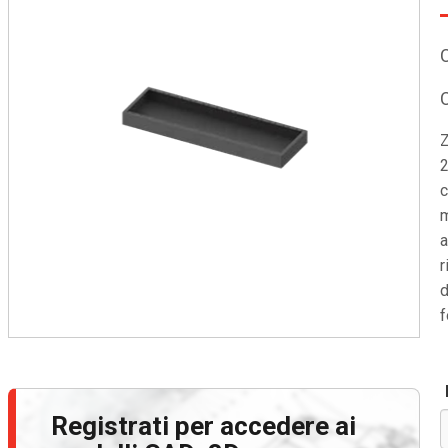
Z
2
c
m
a
r
d
f
Registrati per accedere ai