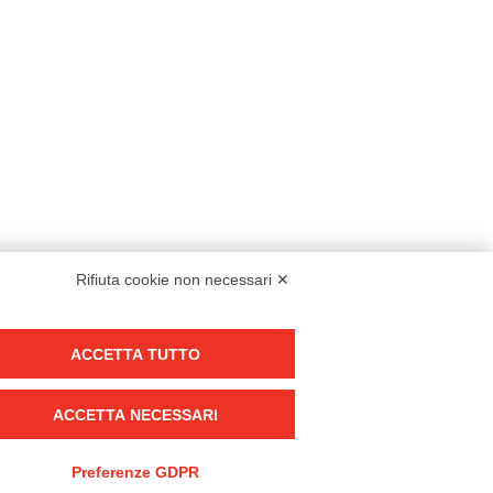
Rifiuta cookie non necessari ✕
Modello organizzativo, gestione e controllo – D. lgs. 231/2001
ACCETTA TUTTO
Politica di gruppo
Condizioni generali di vendita DKC Europe
ACCETTA NECESSARI
Condizioni generali di vendita DKC Power Solutions
Condizioni generali di acquisto
Preferenze GDPR
Codice etico