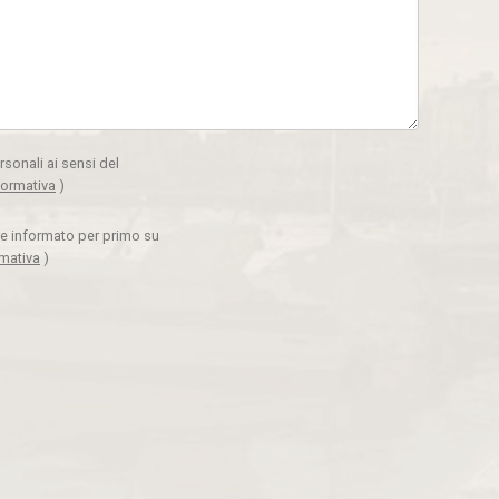
rsonali ai sensi del
formativa
)
ere informato per primo su
rmativa
)