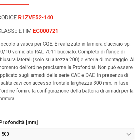
CODICE
R1ZVE52-140
CLASSE ETIM
EC000721
occolo a vasca per CQE. È realizzato in lamiera d'acciaio sp.
0/10 verniciato RAL 7011 bucciato. Completo di flange di
hiusura laterali (solo su altezza 200) e viteria di montaggio. Al
omento dell’ordine precisarne la Profondità. Non può essere
pplicato sugli armadi della serie CAE e DAE. In presenza di
isalita cavi con accesso frontale larghezza 300 mm, in fase
'ordine fornire la configurazione della batteria di armadi per la
oratura.
Profondità [mm]
500