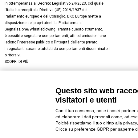
In ottemperanza al Decreto Legislativo 24/2023, col quale
l’Italia ha recepito la Direttiva (UE) 2019/1937 del
Parlamento europeo e del Consiglio, DKC Europe mette a
disposizione dei propri utenti la Piattaforma di
Segnalazione/Whistleblowing. Tramite questo strumento,
è possibile segnalare comportamenti, atti od omissioni che
ledono l’interesse pubblico o l’integrità dell’ente privato.
I segnalanti saranno tutelati da comportamenti discriminatori
o ritorsivi.
SCOPRI DI PIÙ
Questo sito web raccog
Connettiti con noi
FACEBOOK
/
LINKEDIN
/
YOUTUBE
/
I
visitatori e utenti
© 2019 - DKC Europe
/
Privacy
-
Cookies
-
Modifica preferenze Co
Con il tuo consenso, noi e i nostri partner 
ed elaborare i dati personali come, ad esem
Poiché rispettiamo il tuo diritto alla privacy
Clicca su preferenze GDPR per saperne di