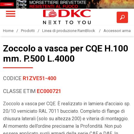
Home
Prodotti
Linea di produzione RamBlock
Accessori armadi
Zoccolo a vasca per CQE H.100
mm. P.500 L.4000
CODICE
R1ZVE51-400
CLASSE ETIM
EC000721
Zoccolo a vasca per CQE. È realizzato in lamiera d'acciaio sp.
20/10 verniciato RAL 7011 bucciato. Completo di flange di
chiusura laterali (solo su altezza 200) e viteria di montaggio.
Al momento dell’ordine precisarne la Profondità. Non può
essere applicato sugli armadi della serie CAE e DAE. In