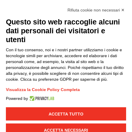
Rifiuta cookie non necessari ✕
Questo sito web raccoglie alcuni
Modello organizzativo, gestione e controllo – D. lgs.
dati personali dei visitatori e
231/2001
utenti
Politica di gruppo
Condizioni generali di vendita DKC Europe
Con il tuo consenso, noi e i nostri partner utilizziamo i cookie e
Condizioni generali di vendita DKC Power Solutions
tecnologie simili per archiviare, accedere ed elaborare i dati
Condizioni generali di acquisto
personali come, ad esempio, la visita al sito web o la
personalizzazione degli annunci. Poiché rispettiamo il tuo diritto
Codice etico
alla privacy, è possibile scegliere di non consentire alcuni tipi di
cookie. Clicca su preferenze GDPR per saperne di più.
Connettiti con noi
Visualizza la Cookie Policy Completa
FACEBOOK
/
LINKEDIN
/
YOUTUBE
/
INSTAGRAM
/
Powered by
TWITTER
ACCETTA TUTTO
© 2019 - DKC Europe
-
-
Privacy
Cookies
Modifica preferenze
-
Cookie
Yourbiz
ACCETTA NECESSARI