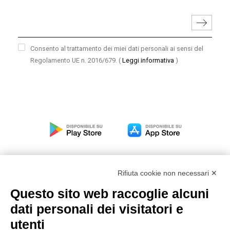
Consento al trattamento dei miei dati personali ai sensi del
Regolamento UE n. 2016/679.
(
Leggi informativa
)
Rifiuta cookie non necessari ✕
Questo sito web raccoglie alcuni
Modello organizzativo, gestione e controllo – D. lgs.
dati personali dei visitatori e
231/2001
utenti
Politica di gruppo