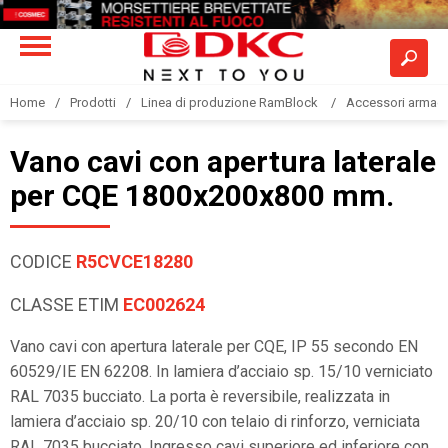
Home
Prodotti
Linea di produzione RamBlock
Accessori armadi
Vano cavi con apertura laterale
per CQE 1800x200x800 mm.
CODICE
R5CVCE18280
CLASSE ETIM
EC002624
Vano cavi con apertura laterale per CQE, IP 55 secondo EN
60529/IE EN 62208. In lamiera d’acciaio sp. 15/10 verniciato
RAL 7035 bucciato. La porta è reversibile, realizzata in
lamiera d’acciaio sp. 20/10 con telaio di rinforzo, verniciata
RAL 7035 bucciato. Ingresso cavi superiore ed inferiore con