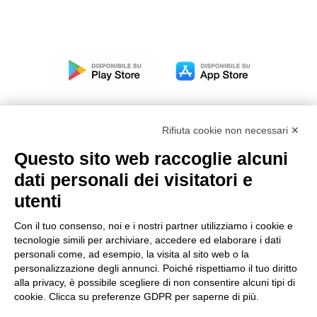
Rifiuta cookie non necessari ✕
Questo sito web raccoglie alcuni
Modello organizzativo, gestione e controllo – D. lgs.
dati personali dei visitatori e
231/2001
utenti
Politica di gruppo
Condizioni generali di vendita DKC Europe
Con il tuo consenso, noi e i nostri partner utilizziamo i cookie e
Condizioni generali di vendita DKC Power Solutions
tecnologie simili per archiviare, accedere ed elaborare i dati
Condizioni generali di acquisto
personali come, ad esempio, la visita al sito web o la
personalizzazione degli annunci. Poiché rispettiamo il tuo diritto
Codice etico
alla privacy, è possibile scegliere di non consentire alcuni tipi di
cookie. Clicca su preferenze GDPR per saperne di più.
Connettiti con noi