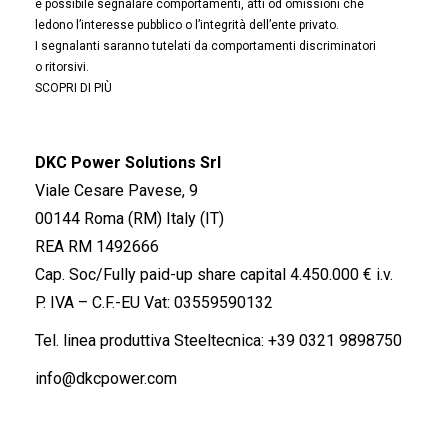
è possibile segnalare comportamenti, atti od omissioni che
ledono l’interesse pubblico o l’integrità dell’ente privato.
I segnalanti saranno tutelati da comportamenti discriminatori
o ritorsivi.
SCOPRI DI PIÙ
DKC Power Solutions Srl
Viale Cesare Pavese, 9
00144 Roma (RM) Italy (IT)
REA RM 1492666
Cap. Soc/Fully paid-up share capital 4.450.000 € i.v.
P. IVA – C.F.-EU Vat: 03559590132
Tel. linea produttiva Steeltecnica:
+39 0321 9898750
info@dkcpower.com