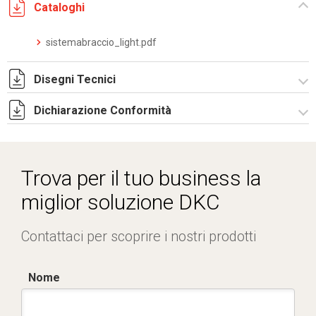
Cataloghi
sistemabraccio_light.pdf
Disegni Tecnici
Dichiarazione Conformità
LIGHT.zip
Dich. CE serie SISTEMA BRACCIO.pdf
Trova per il tuo business la
miglior soluzione DKC
Contattaci per scoprire i nostri prodotti
Nome