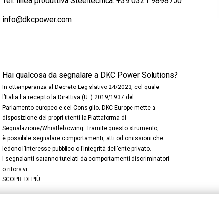
Tel. linea produttiva Steeltecnica:
+39 0321 9898750
info@dkcpower.com
Hai qualcosa da segnalare a DKC Power Solutions?
In ottemperanza al Decreto Legislativo 24/2023, col quale
l’Italia ha recepito la Direttiva (UE) 2019/1937 del
Parlamento europeo e del Consiglio, DKC Europe mette a
disposizione dei propri utenti la Piattaforma di
Segnalazione/Whistleblowing. Tramite questo strumento,
è possibile segnalare comportamenti, atti od omissioni che
ledono l’interesse pubblico o l’integrità dell’ente privato.
I segnalanti saranno tutelati da comportamenti discriminatori
o ritorsivi.
SCOPRI DI PIÙ