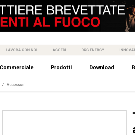
LAVORA CON NOI
ACCEDI
DKC ENERGY
INNOVA
 Commerciale
Prodotti
Download
B
Accessori