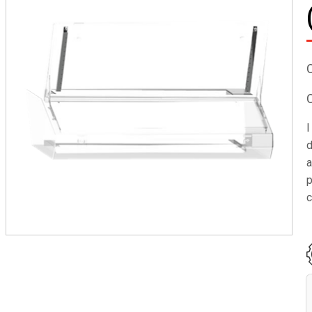
I
d
a
p
c