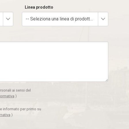
Linea prodotto
-- Seleziona una linea di prodotto --
rsonali ai sensi del
formativa
)
ere informato per primo su
rmativa
)