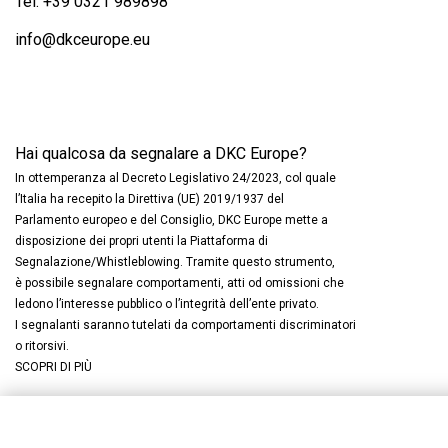
Tel.
+39 0321 989898
info@dkceurope.eu
Hai qualcosa da segnalare a DKC Europe?
In ottemperanza al Decreto Legislativo 24/2023, col quale
l’Italia ha recepito la Direttiva (UE) 2019/1937 del
Parlamento europeo e del Consiglio, DKC Europe mette a
disposizione dei propri utenti la Piattaforma di
Segnalazione/Whistleblowing. Tramite questo strumento,
è possibile segnalare comportamenti, atti od omissioni che
ledono l’interesse pubblico o l’integrità dell’ente privato.
I segnalanti saranno tutelati da comportamenti discriminatori
o ritorsivi.
SCOPRI DI PIÙ