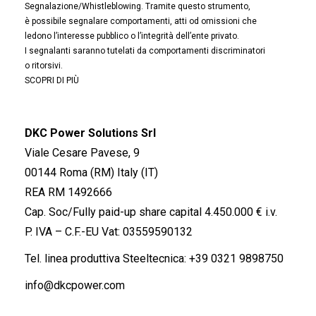
Segnalazione/Whistleblowing. Tramite questo strumento,
è possibile segnalare comportamenti, atti od omissioni che
ledono l’interesse pubblico o l’integrità dell’ente privato.
I segnalanti saranno tutelati da comportamenti discriminatori
o ritorsivi.
SCOPRI DI PIÙ
DKC Power Solutions Srl
Viale Cesare Pavese, 9
00144 Roma (RM) Italy (IT)
REA RM 1492666
Cap. Soc/Fully paid-up share capital 4.450.000 € i.v.
P. IVA – C.F.-EU Vat: 03559590132
Tel. linea produttiva Steeltecnica:
+39 0321 9898750
info@dkcpower.com