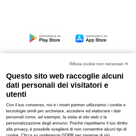
Rifiuta cookie non necessari ✕
Questo sito web raccoglie alcuni
Modello organizzativo, gestione e controllo – D. lgs.
dati personali dei visitatori e
231/2001
utenti
Politica di gruppo
Condizioni generali di vendita DKC Europe
Con il tuo consenso, noi e i nostri partner utilizziamo i cookie e
Condizioni generali di vendita DKC Power Solutions
tecnologie simili per archiviare, accedere ed elaborare i dati
Condizioni generali di acquisto
personali come, ad esempio, la visita al sito web o la
personalizzazione degli annunci. Poiché rispettiamo il tuo diritto
Codice etico
alla privacy, è possibile scegliere di non consentire alcuni tipi di
cookie. Clicca su preferenze GDPR per saperne di più.