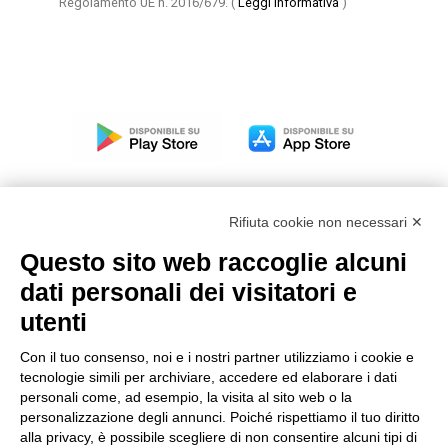
Regolamento UE n. 2016/679.
(
Leggi informativa
)
Rifiuta cookie non necessari ✕
Questo sito web raccoglie alcuni
Modello organizzativo, gestione e controllo – D. lgs.
dati personali dei visitatori e
231/2001
utenti
Politica di gruppo
Condizioni generali di vendita DKC Europe
Con il tuo consenso, noi e i nostri partner utilizziamo i cookie e
Condizioni generali di vendita DKC Power Solutions
tecnologie simili per archiviare, accedere ed elaborare i dati
Condizioni generali di acquisto
personali come, ad esempio, la visita al sito web o la
personalizzazione degli annunci. Poiché rispettiamo il tuo diritto
Codice etico
alla privacy, è possibile scegliere di non consentire alcuni tipi di