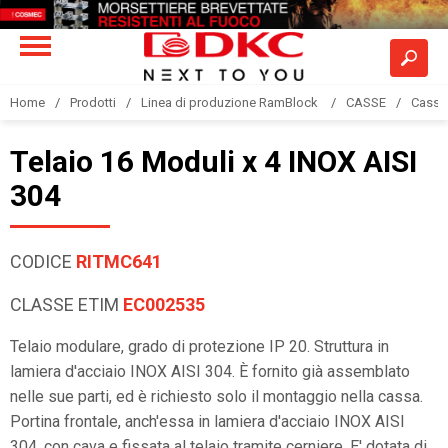
Home
Prodotti
Linea di produzione RamBlock
CASSE
Casse 
Telaio 16 Moduli x 4 INOX AISI
304
CODICE
RITMC641
CLASSE ETIM
EC002535
Telaio modulare, grado di protezione IP 20. Struttura in
lamiera d'acciaio INOX AISI 304. È fornito già assemblato
nelle sue parti, ed è richiesto solo il montaggio nella cassa.
Portina frontale, anch'essa in lamiera d'acciaio INOX AISI
304, con cava e fissata al telaio tramite cerniere. E' dotata di