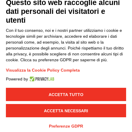
Questo sito web raccoglie alcuni
Modello organizzativo, gestione e controllo – D. lgs.
dati personali dei visitatori e
231/2001
utenti
Politica di gruppo
Condizioni generali di vendita DKC Europe
Con il tuo consenso, noi e i nostri partner utilizziamo i cookie e
Condizioni generali di vendita DKC Power Solutions
tecnologie simili per archiviare, accedere ed elaborare i dati
Condizioni generali di acquisto
personali come, ad esempio, la visita al sito web o la
personalizzazione degli annunci. Poiché rispettiamo il tuo diritto
Codice etico
alla privacy, è possibile scegliere di non consentire alcuni tipi di
cookie. Clicca su preferenze GDPR per saperne di più.
Connettiti con noi
Visualizza la Cookie Policy Completa
FACEBOOK
/
LINKEDIN
/
YOUTUBE
/
INSTAGRAM
/
Powered by
TWITTER
ACCETTA TUTTO
© 2019 - DKC Europe
-
-
Privacy
Cookies
Modifica preferenze
-
Cookie
Yourbiz
ACCETTA NECESSARI
Preferenze GDPR