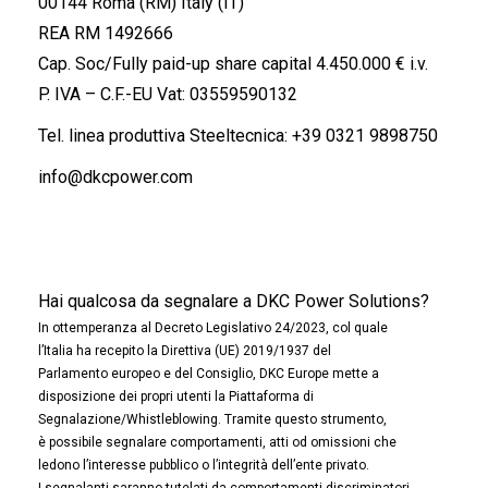
00144 Roma (RM) Italy (IT)
REA RM 1492666
Cap. Soc/Fully paid-up share capital 4.450.000 € i.v.
P. IVA – C.F.-EU Vat: 03559590132
Tel. linea produttiva Steeltecnica:
+39 0321 9898750
info@dkcpower.com
Hai qualcosa da segnalare a DKC Power Solutions?
In ottemperanza al Decreto Legislativo 24/2023, col quale
l’Italia ha recepito la Direttiva (UE) 2019/1937 del
Parlamento europeo e del Consiglio, DKC Europe mette a
disposizione dei propri utenti la Piattaforma di
Segnalazione/Whistleblowing. Tramite questo strumento,
è possibile segnalare comportamenti, atti od omissioni che
ledono l’interesse pubblico o l’integrità dell’ente privato.