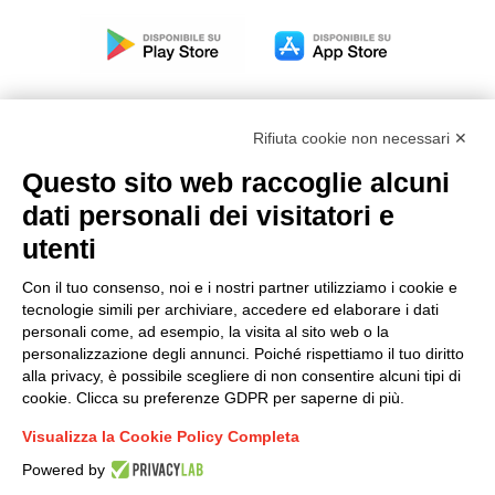
Rifiuta cookie non necessari ✕
Questo sito web raccoglie alcuni
Modello organizzativo, gestione e controllo – D. lgs.
dati personali dei visitatori e
231/2001
utenti
Politica di gruppo
Condizioni generali di vendita DKC Europe
Con il tuo consenso, noi e i nostri partner utilizziamo i cookie e
Condizioni generali di vendita DKC Power Solutions
tecnologie simili per archiviare, accedere ed elaborare i dati
Condizioni generali di acquisto
personali come, ad esempio, la visita al sito web o la
personalizzazione degli annunci. Poiché rispettiamo il tuo diritto
Codice etico
alla privacy, è possibile scegliere di non consentire alcuni tipi di
cookie. Clicca su preferenze GDPR per saperne di più.
Connettiti con noi
Visualizza la Cookie Policy Completa
FACEBOOK
/
LINKEDIN
/
YOUTUBE
/
INSTAGRAM
/
Powered by
TWITTER