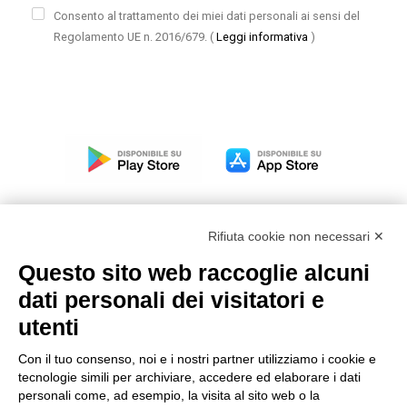
Consento al trattamento dei miei dati personali ai sensi del
Regolamento UE n. 2016/679.
(
Leggi informativa
)
Rifiuta cookie non necessari ✕
Questo sito web raccoglie alcuni
Modello organizzativo, gestione e controllo – D. lgs.
dati personali dei visitatori e
231/2001
utenti
Politica di gruppo
Condizioni generali di vendita DKC Europe
Con il tuo consenso, noi e i nostri partner utilizziamo i cookie e
Condizioni generali di vendita DKC Power Solutions
tecnologie simili per archiviare, accedere ed elaborare i dati
Condizioni generali di acquisto
personali come, ad esempio, la visita al sito web o la