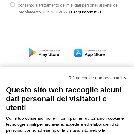
Consento al trattamento dei miei dati personali ai sensi del
Regolamento UE n. 2016/679.
(
Leggi informativa
)
Rifiuta cookie non necessari ✕
Questo sito web raccoglie alcuni
Modello organizzativo, gestione e controllo – D. lgs.
dati personali dei visitatori e
231/2001
utenti
Politica di gruppo
Condizioni generali di vendita DKC Europe
Con il tuo consenso, noi e i nostri partner utilizziamo i cookie e
Condizioni generali di vendita DKC Power Solutions
tecnologie simili per archiviare, accedere ed elaborare i dati
Condizioni generali di acquisto
personali come, ad esempio, la visita al sito web o la