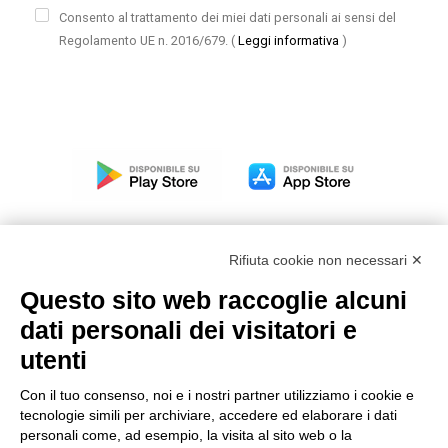
Consento al trattamento dei miei dati personali ai sensi del
Regolamento UE n. 2016/679.
(
Leggi informativa
)
Rifiuta cookie non necessari ✕
Questo sito web raccoglie alcuni
Modello organizzativo, gestione e controllo – D. lgs.
dati personali dei visitatori e
231/2001
utenti
Politica di gruppo
Condizioni generali di vendita DKC Europe
Con il tuo consenso, noi e i nostri partner utilizziamo i cookie e
Condizioni generali di vendita DKC Power Solutions
tecnologie simili per archiviare, accedere ed elaborare i dati
Condizioni generali di acquisto
personali come, ad esempio, la visita al sito web o la