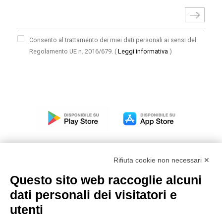
Consento al trattamento dei miei dati personali ai sensi del
Regolamento UE n. 2016/679.
(
Leggi informativa
)
Rifiuta cookie non necessari ✕
Questo sito web raccoglie alcuni
Modello organizzativo, gestione e controllo – D. lgs.
dati personali dei visitatori e
231/2001
utenti
Politica di gruppo
Condizioni generali di vendita DKC Europe