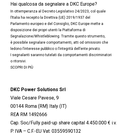
Hai qualcosa da segnalare a DKC Europe?
In ottemperanza al Decreto Legislativo 24/2023, col quale
l’Italia ha recepito la Direttiva (UE) 2019/1937 del
Parlamento europeo e del Consiglio, DKC Europe mette a
disposizione dei propri utenti la Piattaforma di
Segnalazione/Whistleblowing. Tramite questo strumento,
è possibile segnalare comportamenti, atti od omissioni che
ledono l’interesse pubblico o l’integrità dell’ente privato.
I segnalanti saranno tutelati da comportamenti discriminatori
o ritorsivi.
SCOPRI DI PIÙ
DKC Power Solutions Srl
Viale Cesare Pavese, 9
00144 Roma (RM) Italy (IT)
REA RM 1492666
Cap. Soc/Fully paid-up share capital 4.450.000 € i.v.
P. IVA – C.F.-EU Vat: 03559590132