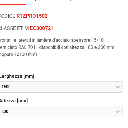
CODICE
R1ZPRO1502
CLASSE ETIM
EC000721
rontali e laterali in lamiera d’acciaio spessore 15/10
erniciato RAL 7011 disponibili con altezza 100 e 200 mm
oppure 2x100 mm).
Larghezza [mm]
1500
Altezza [mm]
200