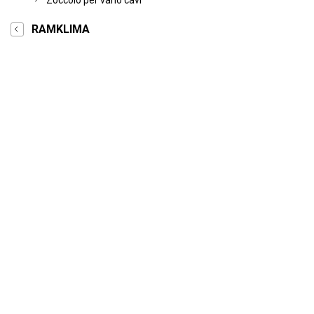
Zoccolo per vano cavi
RAMKLIMA