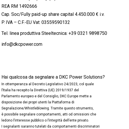
REA RM 1492666
Cap. Soc/Fully paid-up share capital 4.450.000 € i.v.
P. IVA – C.F.-EU Vat: 03559590132
Tel. linea produttiva Steeltecnica:
+39 0321 9898750
info@dkcpower.com
Hai qualcosa da segnalare a DKC Power Solutions?
In ottemperanza al Decreto Legislativo 24/2023, col quale
l’Italia ha recepito la Direttiva (UE) 2019/1937 del
Parlamento europeo e del Consiglio, DKC Europe mette a
disposizione dei propri utenti la Piattaforma di
Segnalazione/Whistleblowing. Tramite questo strumento,
è possibile segnalare comportamenti, atti od omissioni che
ledono l’interesse pubblico o l’integrità dell’ente privato.
I segnalanti saranno tutelati da comportamenti discriminatori