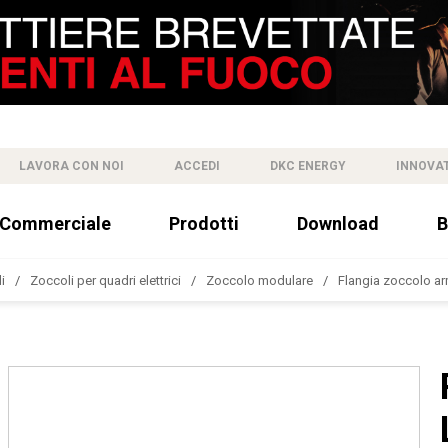
LAVORA CON NOI
ACCEDI
DKC ENERGY
INNOVA
 Commerciale
Prodotti
Download
B
i
Zoccoli per quadri elettrici
Zoccolo modulare
Flangia zoccolo arm