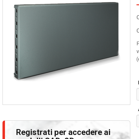
F
v
(
Registrati per accedere ai