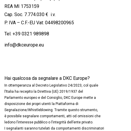
REA MI 1753159
Cap. Soc. 7.774.030 € i.v.
P. IVA – C.F.-EU Vat: 04498200965
Tel.
+39 0321 989898
info@dkceurope.eu
Hai qualcosa da segnalare a DKC Europe?
In ottemperanza al Decreto Legislativo 24/2023, col quale
l’Italia ha recepito la Direttiva (UE) 2019/1937 del
Parlamento europeo e del Consiglio, DKC Europe mette a
disposizione dei propri utenti la Piattaforma di
Segnalazione/Whistleblowing. Tramite questo strumento,
è possibile segnalare comportamenti, atti od omissioni che
ledono l’interesse pubblico o l’integrità dell’ente privato.
I segnalanti saranno tutelati da comportamenti discriminatori