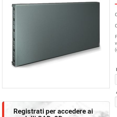
F
v
(
Registrati per accedere ai