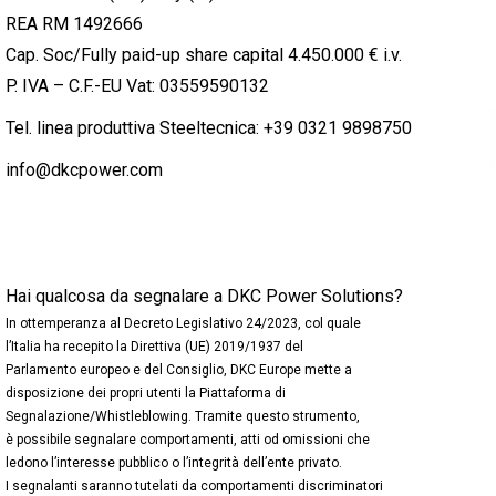
REA RM 1492666
Cap. Soc/Fully paid-up share capital 4.450.000 € i.v.
P. IVA – C.F.-EU Vat: 03559590132
Tel. linea produttiva Steeltecnica:
+39 0321 9898750
info@dkcpower.com
Hai qualcosa da segnalare a DKC Power Solutions?
In ottemperanza al Decreto Legislativo 24/2023, col quale
l’Italia ha recepito la Direttiva (UE) 2019/1937 del
Parlamento europeo e del Consiglio, DKC Europe mette a
disposizione dei propri utenti la Piattaforma di
Segnalazione/Whistleblowing. Tramite questo strumento,
è possibile segnalare comportamenti, atti od omissioni che
ledono l’interesse pubblico o l’integrità dell’ente privato.
I segnalanti saranno tutelati da comportamenti discriminatori