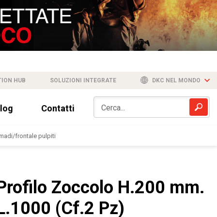
TION HUB
SOLUZIONI INTEGRATE
DKC NEL MONDO
log
Contatti
adi/frontale pulpiti
Profilo Zoccolo H.200 mm.
L.1000 (Cf.2 Pz)