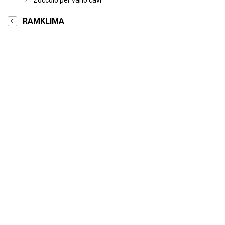
Zoccolo per vano cavi
RAMKLIMA