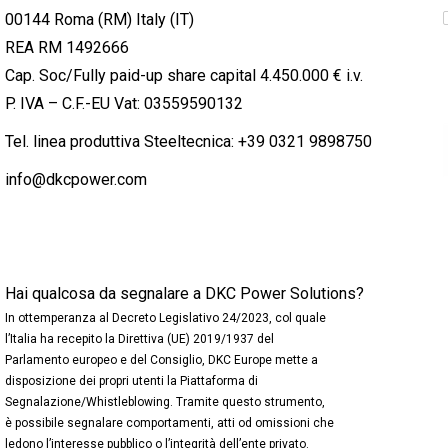
00144 Roma (RM) Italy (IT)
REA RM 1492666
Cap. Soc/Fully paid-up share capital 4.450.000 € i.v.
P. IVA – C.F.-EU Vat: 03559590132
Tel. linea produttiva Steeltecnica:
+39 0321 9898750
info@dkcpower.com
Hai qualcosa da segnalare a DKC Power Solutions?
In ottemperanza al Decreto Legislativo 24/2023, col quale
l’Italia ha recepito la Direttiva (UE) 2019/1937 del
Parlamento europeo e del Consiglio, DKC Europe mette a
disposizione dei propri utenti la Piattaforma di
Segnalazione/Whistleblowing. Tramite questo strumento,
è possibile segnalare comportamenti, atti od omissioni che
ledono l’interesse pubblico o l’integrità dell’ente privato.