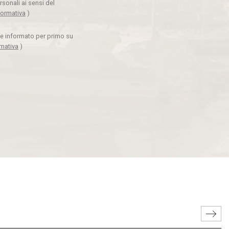
rsonali ai sensi del
formativa
)
ere informato per primo su
rmativa
)