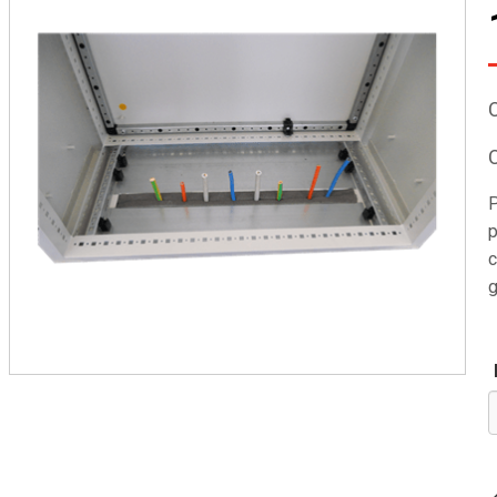
P
p
c
g