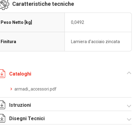
Caratteristiche tecniche
Peso Netto [kg]
0,0492
Finitura
Lamiera d'acciaio zincata
Cataloghi
armadi_accessori.pdf
Istruzioni
Disegni Tecnici
Istruzioni di
montaggio
CQE_stampa.pdf
RZFPC1000.zip