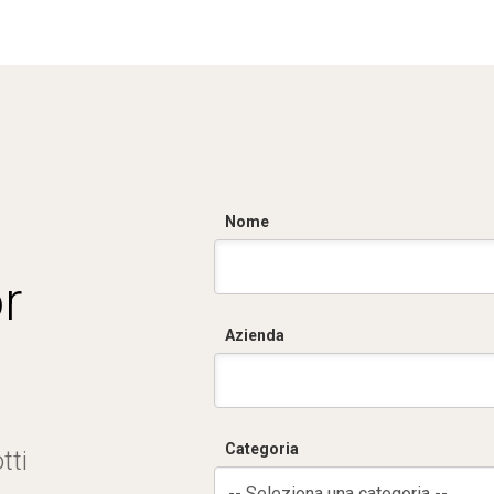
Nome
r
Azienda
Categoria
tti
-- Seleziona una categoria --